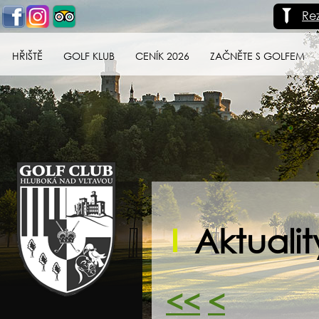
Re
HŘIŠTĚ
GOLF KLUB
CENÍK 2026
ZAČNĚTE S GOLFEM
Golf klub Hluboká
nad Vltavou
Aktualit
<<
<