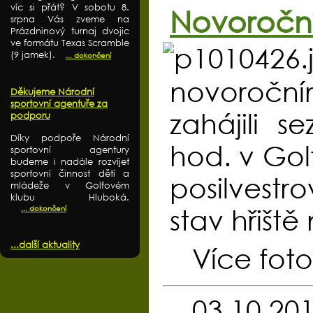
víc si přát? V sobotu 8.
Novoročn
srpna Vás zveme na
Prázdninový turnaj dvojic
ve formátu Texas Scramble
(9 jamek).
... dokončení
novoročn
Děkujeme Národní
sportovní agentuře za
zahájili 
podporu
Díky podpoře Národní
hod. v Gol
sportovní agentury
budeme i nadále rozvíjet
sportovní činnost dětí a
posilvestr
mládeže v Golfovém
klubu Hluboká.
... dokončení
stav hřiště
...další aktuality
Více foto
03.10.20