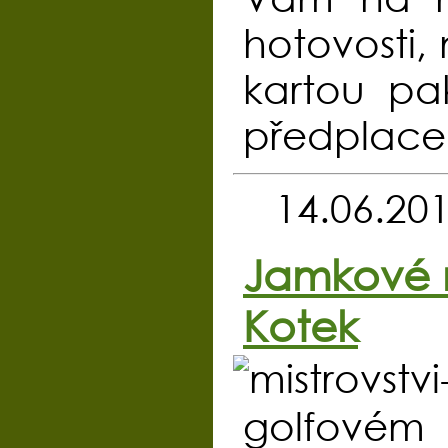
hotovosti,
kartou pak
předplacen
14.06.20
Jamkové m
Kotek
golfovém h