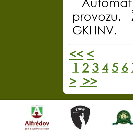
Automat 
provozu.
GKHNV.
<<
<
1
2
3
4
5
6
>
>>