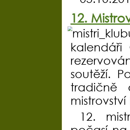
12. Mistr
kalendáři
rezervová
soutěží. P
tradičně 
mistrovství
12. mis
počasí na 