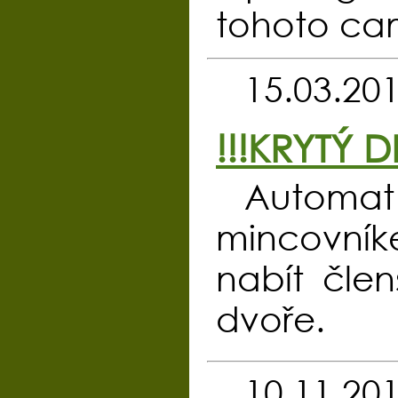
tohoto ca
15.03.20
!!!KRYTÝ 
Automa
mincovní
nabít čle
dvoře.
10.11.20