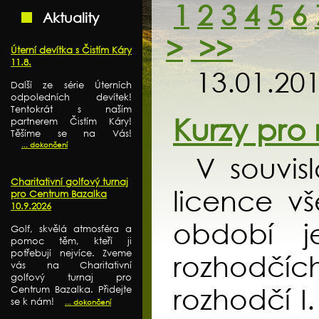
1
2
3
4
5
6
Aktuality
>
>>
Úterní devítka s Čistím Káry
11.8.
13.01.20
Další ze série Úterních
odpoledních devítek!
Tentokrát s naším
Kurzy pro
partnerem Čistím Káry!
Těšíme se na Vás!
... dokončení
V souvisl
Charitativní golfový turnaj
licence v
pro Centrum Bazalka
10.9.2026
období j
Golf, skvělá atmosféra a
pomoc těm, kteří ji
potřebují nejvíce. Zveme
rozhodčích 
vás na Charitativní
golfový turnaj pro
rozhodčí I
Centrum Bazalka. Přidejte
se k nám!
... dokončení