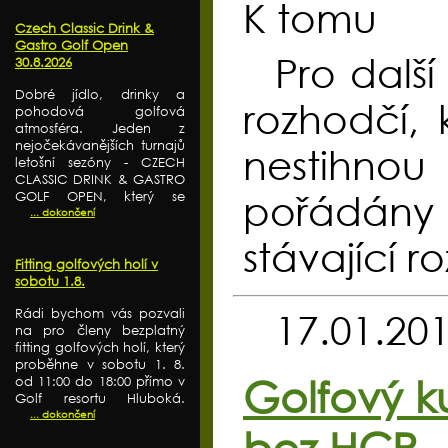
K tomu
Czech Classic Drink &
Gastro Golf Open
Pro dalš
30.8.2026
Dobré jídlo, drinky a
rozhodčí, 
pohodová golfová
atmosféra. Jeden z
nejočekávanějších turnajů
nestihnou
letošní sezóny - CZECH
CLASSIC DRINK & GASTRO
pořádány 
GOLF OPEN, který se
... dokončení
stávající 
Fitting golfových holí v
sobotu 1.8.
Rádi bychom vás pozvali
17.01.20
na pro členy bezplatný
fitting golfových holí, který
proběhne v sobotu 1. 8.
Golfový k
od 11:00 do 18:00 přímo v
Golf resortu Hluboká.
... dokončení
bez HCP - 