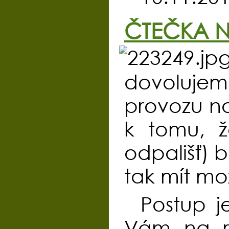
ČTEČKA N
dovolujeme
provozu n
k tomu, ž
odpališť) 
tak mít mo
Postup j
Vám na re