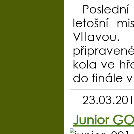
Posledn
letošní m
Vltavou
připraven
kola ve hř
do finále v.
23.03.20
Junior G