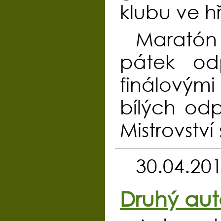
klubu ve h
Maratón 
pátek od
finálovými
bílých odp
Mistrovstv
30.04.20
Druhý aut