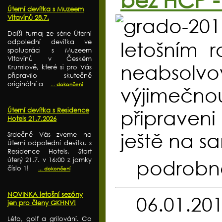
Úterní devítka s Muzeem
Vltavínů 28.7.
Další turnaj ze série Úterní
odpolední devítka ve
letošním r
spolupráci s Muzeem
Vltavínů v Českém
neabsolvo
Krumlově, které si pro Vás
připravilo skutečně
originální a
... dokončení
výjimečnou
Úterní devítka s Residence
připraveni
Hotels 21.7.2026
ještě na s
Srdečně Vás zveme na
Úterní odpolední devítku s
Residence Hotels. Start
úterý 21.7. v 16:00 z jamky
podrobn
číslo 1!
... dokončení
NOVINKA letošní sezóny
06.01.20
jen pro členy GKHNV!
Léto, golf a grilování. Co