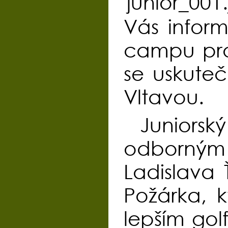
Vás infor
campu pro 
se uskute
Vltavou.
Juniors
odborným
Ladislava 
Požárka, 
lepším golf