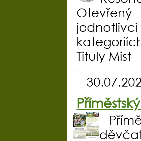
Otevřený 
jednotlivc
kategoriíc
Tituly Mist
30.07.20
Příměstský
Přím
děvčata