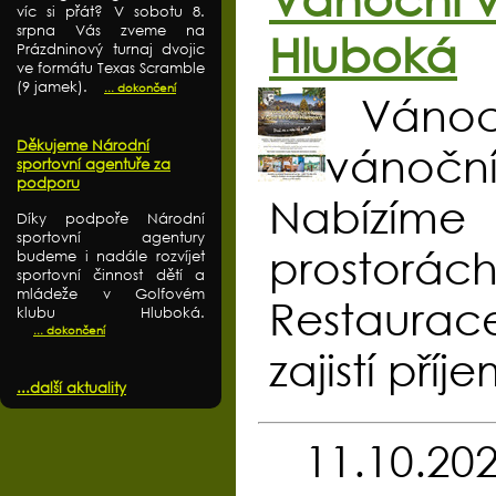
víc si přát? V sobotu 8.
srpna Vás zveme na
Hluboká
Prázdninový turnaj dvojic
ve formátu Texas Scramble
(9 jamek).
... dokončení
Vánoc
Děkujeme Národní
vánočn
sportovní agentuře za
podporu
Nabízíme
Díky podpoře Národní
sportovní agentury
prostorá
budeme i nadále rozvíjet
sportovní činnost dětí a
mládeže v Golfovém
Restaurac
klubu Hluboká.
... dokončení
zajistí pří
...další aktuality
11.10.20