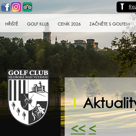
Re
HŘIŠTĚ
GOLF KLUB
CENÍK 2026
ZAČNĚTE S GOLFEM
Golf klub Hluboká
nad Vltavou
Aktualit
<<
<