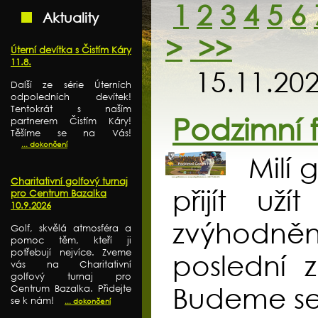
1
2
3
4
5
6
Aktuality
>
>>
Úterní devítka s Čistím Káry
11.8.
15.11.20
Další ze série Úterních
odpoledních devítek!
Tentokrát s naším
Podzimní 
partnerem Čistím Káry!
Těšíme se na Vás!
... dokončení
Milí 
Charitativní golfový turnaj
přijít u
pro Centrum Bazalka
10.9.2026
zvýhodněn
Golf, skvělá atmosféra a
pomoc těm, kteří ji
potřebují nejvíce. Zveme
poslední 
vás na Charitativní
golfový turnaj pro
Budeme se 
Centrum Bazalka. Přidejte
se k nám!
... dokončení