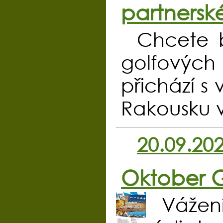
partnerské
Chcete b
golfových
přichází s
Rakousku v
20.09.20
Oktober G
Vážení