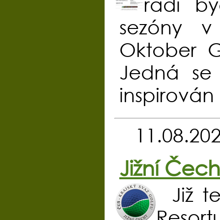
rádi b
sezóny v
Oktober G
Jedná se 
inspirován
11.08.20
Jižní Čec
Již t
Resort