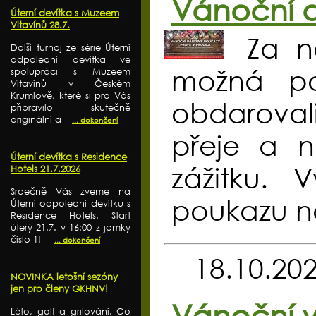
Vánoční d
Úterní devítka s Muzeem
Vltavínů 28.7.
Za n
Další turnaj ze série Úterní
odpolední devítka ve
možná po
spolupráci s Muzeem
Vltavínů v Českém
Krumlově, které si pro Vás
obdarovali
připravilo skutečně
originální a
... dokončení
přeje a 
Úterní devítka s Residence
zážitku. 
Hotels 21.7.2026
Srdečně Vás zveme na
poukazu na
Úterní odpolední devítku s
Residence Hotels. Start
úterý 21.7. v 16:00 z jamky
číslo 1!
... dokončení
18.10.20
NOVINKA letošní sezóny
jen pro členy GKHNV!
Vánoční v
Léto, golf a grilování. Co