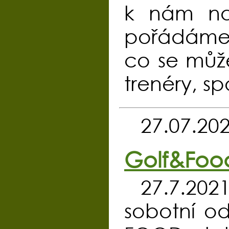
k nám na
pořádáme 5
co se může
trenéry, s
27.07.20
Golf&Food
27.7.20
sobotní o