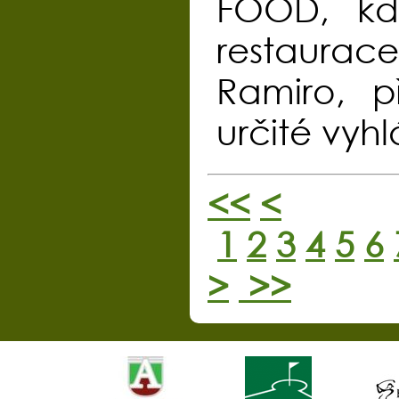
FOOD, kd
restaurac
Ramiro, p
určité vyh
<<
<
1
2
3
4
5
6
>
>>