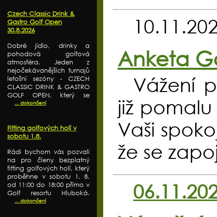
Czech Classic Drink &
10.11.20
Gastro Golf Open
30.8.2026
Dobré jídlo, drinky a
Anketa Go
pohodová golfová
atmosféra. Jeden z
nejočekávanějších turnajů
Vážení p
letošní sezóny - CZECH
CLASSIC DRINK & GASTRO
GOLF OPEN, který se
již pomalu 
... dokončení
Vaši spoko
Fitting golfových holí v
sobotu 1.8.
že se zapo
Rádi bychom vás pozvali
na pro členy bezplatný
fitting golfových holí, který
proběhne v sobotu 1. 8.
06.11.20
od 11:00 do 18:00 přímo v
Golf resortu Hluboká.
... dokončení