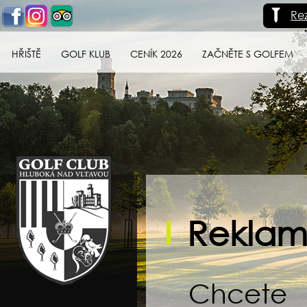
Re
HŘIŠTĚ
GOLF KLUB
CENÍK 2026
ZAČNĚTE S GOLFEM
Golf klub Hluboká
nad Vltavou
Reklama
Chcete o