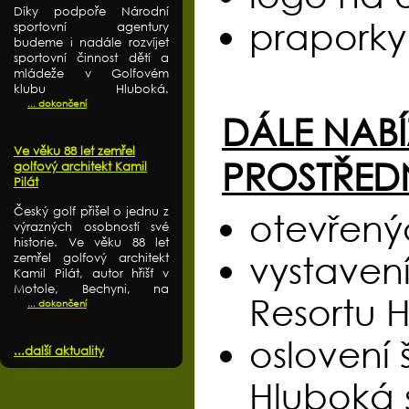
Díky podpoře Národní
praporky
sportovní agentury
budeme i nadále rozvíjet
sportovní činnost dětí a
mládeže v Golfovém
klubu Hluboká.
... dokončení
DÁLE NAB
Ve věku 88 let zemřel
PROSTŘED
golfový architekt Kamil
Pilát
Český golf přišel o jednu z
otevřený
výrazných osobností své
historie. Ve věku 88 let
vystavení
zemřel golfový architekt
Kamil Pilát, autor hřišť v
Motole, Bechyni, na
Resortu 
... dokončení
oslovení
...další aktuality
Hluboká 