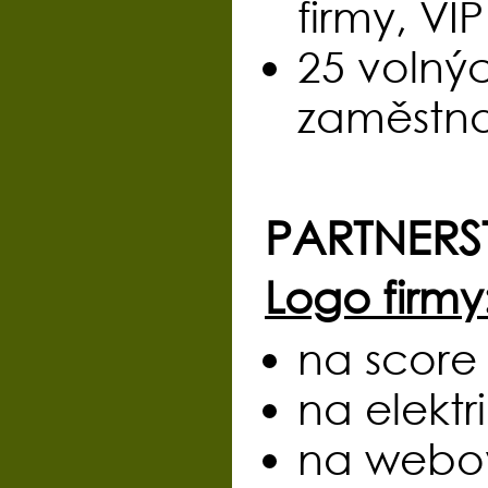
firmy, VI
25 volnýc
zaměstn
PARTNERS
Logo firmy
na score 
na elektr
na webov