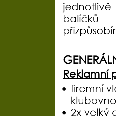
jednotliv
balíčků
přizpůsob
GENERÁLN
Reklamní 
firemní v
klubovno
2x velký 