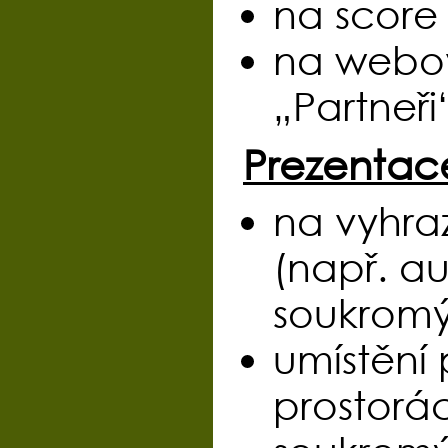
na score 
na webov
„Partneři
Prezentace
na vyhra
(např. au
soukromý
umístění
prostorá