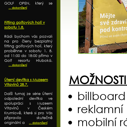
GOLF OPEN, který se
... dokončení
Fitting golfových holí v
sobotu 1.8.
Rádi bychom vás pozvali
na pro členy bezplatný
fitting golfových holí, který
proběhne v sobotu 1. 8.
od 11:00 do 18:00 přímo v
Golf resortu Hluboká.
... dokončení
MOŽNOSTI
Úterní devítka s Muzeem
Vltavínů 28.7.
billboard
Další turnaj ze série Úterní
odpolední devítka ve
spolupráci s Muzeem
reklamní
Vltavínů v Českém
Krumlově, které si pro Vás
připravilo skutečně
mobilní 
originální a
... dokončení