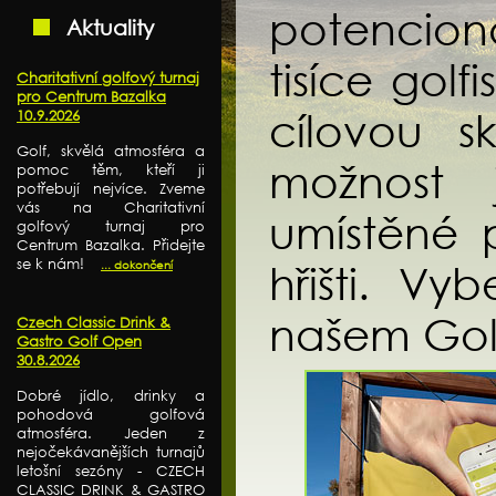
potencioná
Aktuality
tisíce gol
Charitativní golfový turnaj
pro Centrum Bazalka
cílovou 
10.9.2026
Golf, skvělá atmosféra a
možnost 
pomoc těm, kteří ji
potřebují nejvíce. Zveme
vás na Charitativní
umístěné 
golfový turnaj pro
Centrum Bazalka. Přidejte
se k nám!
... dokončení
hřišti. Vy
našem Golf
Czech Classic Drink &
Gastro Golf Open
30.8.2026
Dobré jídlo, drinky a
pohodová golfová
atmosféra. Jeden z
nejočekávanějších turnajů
letošní sezóny - CZECH
CLASSIC DRINK & GASTRO