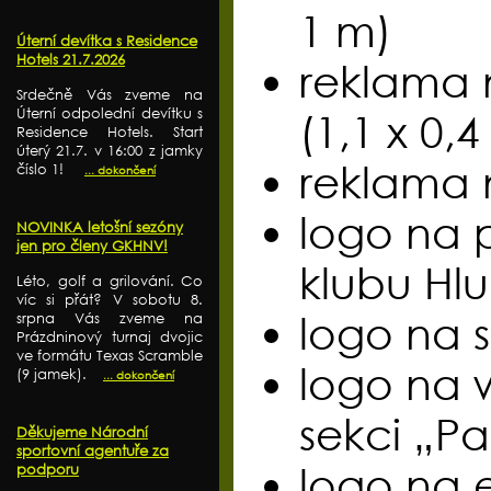
1 m)
Úterní devítka s Residence
Hotels 21.7.2026
reklama 
Srdečně Vás zveme na
Úterní odpolední devítku s
(1,1 x 0,4
Residence Hotels. Start
úterý 21.7. v 16:00 z jamky
reklama 
číslo 1!
... dokončení
logo na 
NOVINKA letošní sezóny
jen pro členy GKHNV!
klubu Hl
Léto, golf a grilování. Co
víc si přát? V sobotu 8.
logo na 
srpna Vás zveme na
Prázdninový turnaj dvojic
ve formátu Texas Scramble
logo na 
(9 jamek).
... dokončení
sekci „Pa
Děkujeme Národní
sportovní agentuře za
logo na e
podporu