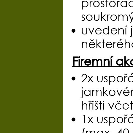
prostorá
soukromý
uvedení 
některéh
Firemní ak
2x uspoř
jamkovém
hřišti vč
1x uspoř
(max. 40