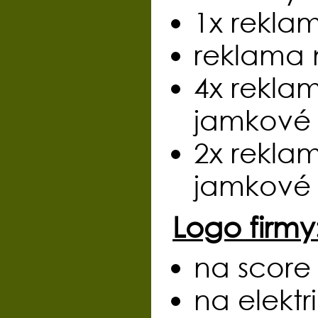
1x rekla
reklama 
4x rekla
jamkové m
2x rekla
jamkové v
Logo firmy
na score 
na elektr