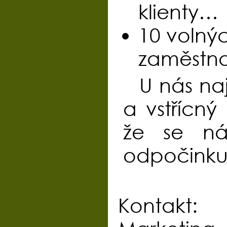
klienty…
10 volnýc
zaměstn
U nás naj
a vstřícný
že se ná
odpočinku 
Kontakt: