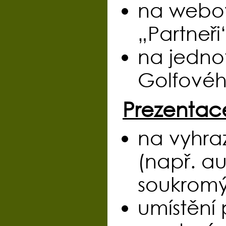
na webov
„Partneři
na jedno
Golfovéh
Prezentace
na vyhra
(např. au
soukromý
umístění