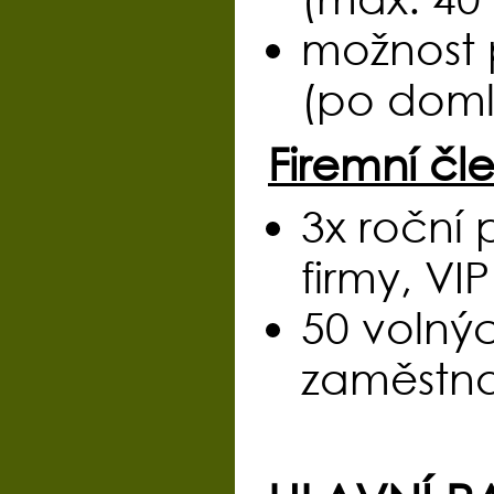
možnost 
(po doml
Firemní čle
3x roční 
firmy, VI
50 volnýc
zaměstn