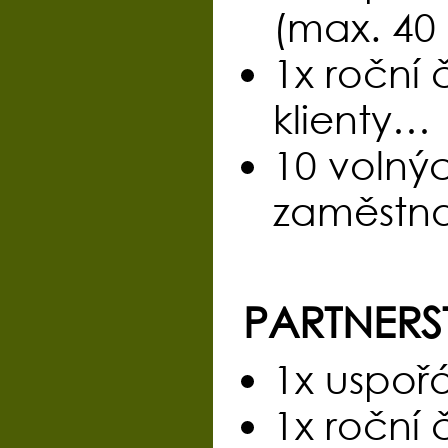
(max. 40
1x roční 
klienty…
10 volnýc
zaměstn
PARTNERS
1x uspoř
1x roční 