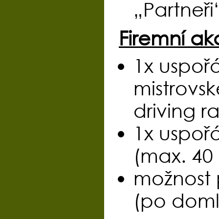
„Partneři
Firemní ak
1x uspoř
mistrovs
driving r
1x uspoř
(max. 40
možnost 
(po doml