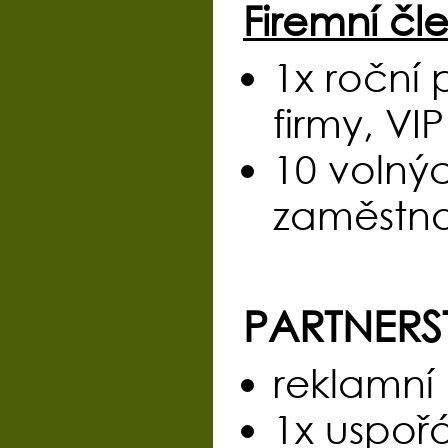
Firemní čle
1x roční 
firmy, VI
10 volnýc
zaměstn
PARTNERST
reklamní
1x uspoř