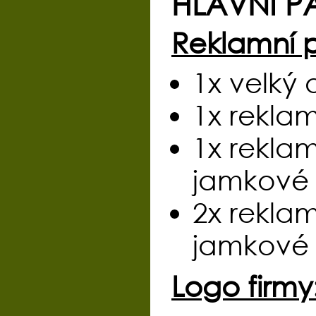
HLAVNÍ P
Reklamní 
1x velký 
1x rekla
1x rekla
jamkové m
2x rekla
jamkové v
Logo firmy