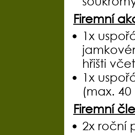
soukromý
Firemní ak
1x uspoř
jamkovém
hřišti vč
1x uspoř
(max. 40
Firemní čle
2x roční 