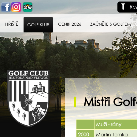
Re
HŘIŠTĚ
CENÍK 2026
ZAČNĚTE S GOLFEM
GOLF KLUB
Golf klub Hluboká
nad Vltavou
Mistři Go
Muži - rány
2000
Martin Tomka