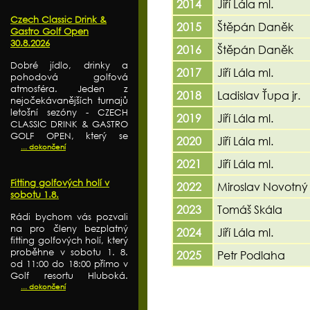
2014
Jiří Lála ml.
Czech Classic Drink &
2015
Štěpán Daněk
Gastro Golf Open
30.8.2026
2016
Štěpán Daněk
Dobré jídlo, drinky a
2017
Jiří Lála ml.
pohodová golfová
atmosféra. Jeden z
2018
Ladislav Ťupa jr.
nejočekávanějších turnajů
letošní sezóny - CZECH
2019
Jiří Lála ml.
CLASSIC DRINK & GASTRO
GOLF OPEN, který se
2020
Jiří Lála ml.
... dokončení
2021
Jiří Lála ml.
Fitting golfových holí v
2022
Miroslav Novotný
sobotu 1.8.
2023
Tomáš Skála
Rádi bychom vás pozvali
na pro členy bezplatný
2024
Jiří Lála ml.
fitting golfových holí, který
proběhne v sobotu 1. 8.
2025
Petr Podlaha
od 11:00 do 18:00 přímo v
Golf resortu Hluboká.
... dokončení