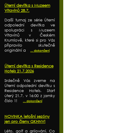
Úterní devítka s Muzeem
Vltavínů 28.7.
Další turnaj ze série Úterní
odpolední devítka ve
spolupráci s Muzeem
Vltavínů v Českém
Krumlově, které si pro Vás
připravilo skutečně
originální a
... dokončení
Úterní devítka s Residence
Hotels 21.7.2026
Srdečně Vás zveme na
Úterní odpolední devítku s
Residence Hotels. Start
úterý 21.7. v 16:00 z jamky
číslo 1!
... dokončení
NOVINKA letošní sezóny
jen pro členy GKHNV!
Léto, golf a grilování. Co