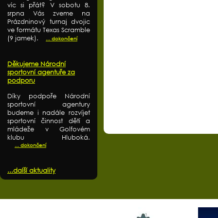
víc si přát? V sobotu 8.
srpna Vás zveme na
Prázdninový turnaj dvojic
ve formátu Texas Scramble
(9 jamek).
... dokončení
Děkujeme Národní
sportovní agentuře za
podporu
Díky podpoře Národní
sportovní agentury
budeme i nadále rozvíjet
sportovní činnost dětí a
mládeže v Golfovém
klubu Hluboká.
... dokončení
...další aktuality