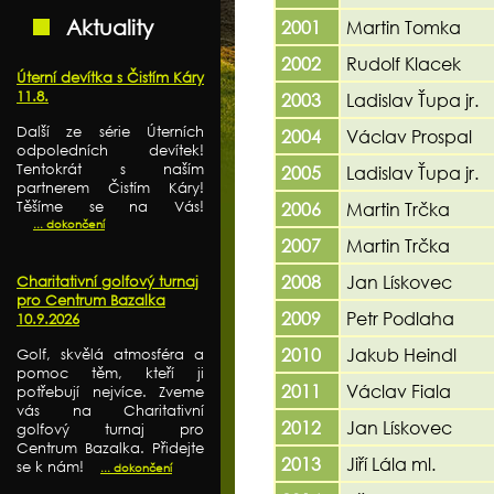
Aktuality
2001
Martin Tomka
2002
Rudolf Klacek
Úterní devítka s Čistím Káry
11.8.
2003
Ladislav Ťupa jr.
Další ze série Úterních
2004
Václav Prospal
odpoledních devítek!
Tentokrát s naším
2005
Ladislav Ťupa jr.
partnerem Čistím Káry!
Těšíme se na Vás!
2006
Martin Trčka
... dokončení
2007
Martin Trčka
2008
Jan Lískovec
Charitativní golfový turnaj
pro Centrum Bazalka
2009
Petr Podlaha
10.9.2026
2010
Jakub Heindl
Golf, skvělá atmosféra a
pomoc těm, kteří ji
2011
Václav Fiala
potřebují nejvíce. Zveme
vás na Charitativní
2012
Jan Lískovec
golfový turnaj pro
Centrum Bazalka. Přidejte
2013
Jiří Lála ml.
se k nám!
... dokončení