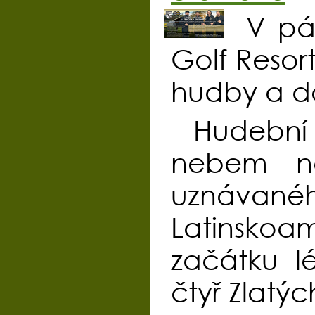
V pá
Golf Resor
hudby a d
Hudební
nebem na
uznávan
Latinskoa
začátku lé
čtyř Zlatýc