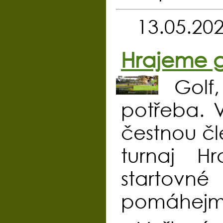
13.05.20
Hrajeme g
Golf
potřeba. V
čestnou čl
turnaj H
startovn
pomáhejme