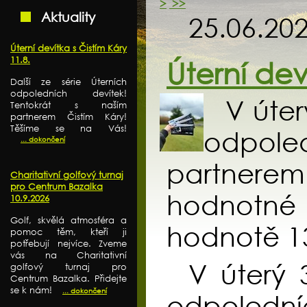
>
>>
Aktuality
25.06.20
Úterní devítka s Čistím Káry
11.8.
Úterní deví
Další ze série Úterních
odpoledních devítek!
V úter
Tentokrát s naším
partnerem Čistím Káry!
Těšíme se na Vás!
odpole
... dokončení
partnerem
Charitativní golfový turnaj
pro Centrum Bazalka
hodnotné 
10.9.2026
Golf, skvělá atmosféra a
hodnotě 13
pomoc těm, kteří ji
potřebují nejvíce. Zveme
vás na Charitativní
V úterý 3
golfový turnaj pro
Centrum Bazalka. Přidejte
se k nám!
... dokončení
odpolední