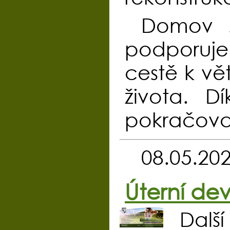
Domov s
podporuje 
cestě k vě
života. D
pokračovat
08.05.20
Úterní dev
Další