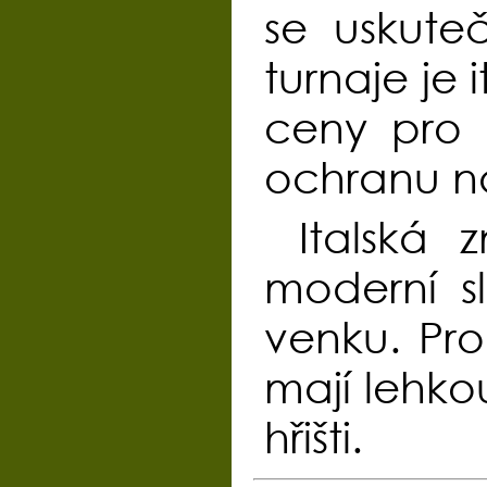
se uskute
turnaje je
ceny pro 
ochranu na
Italská
moderní s
venku. Pro
mají lehkou
hřišti.