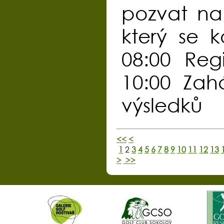
pozvat na 
který se 
08:00 Reg
10:00 Zah
výsledků
<<
<
1
2
3
4
5
6
7
8
9
10
11
12
13
>
>>