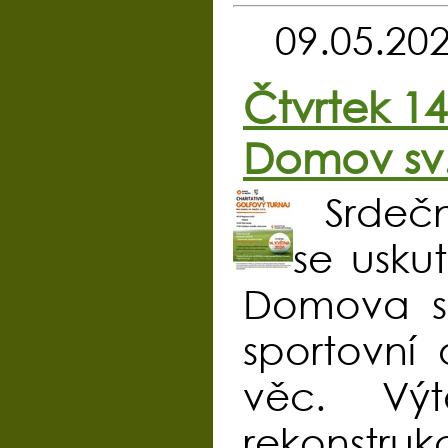
09.05.20
Čtvrtek 14
Domov sv.
Srdečn
se usku
Domova sv.
sportovní
věc. Vý
rekonstruk