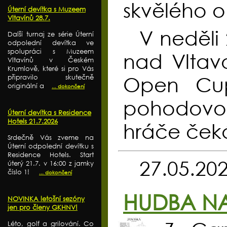
skvělého o
Úterní devítka s Muzeem
Vltavínů 28.7.
V neděli
Další turnaj ze série Úterní
odpolední devítka ve
spolupráci s Muzeem
nad Vltav
Vltavínů v Českém
Krumlově, které si pro Vás
Open Cup,
připravilo skutečně
originální a
... dokončení
pohodovou
Úterní devítka s Residence
Hotels 21.7.2026
hráče čeká
Srdečně Vás zveme na
Úterní odpolední devítku s
Residence Hotels. Start
27.05.20
úterý 21.7. v 16:00 z jamky
číslo 1!
... dokončení
HUDBA NA
NOVINKA letošní sezóny
jen pro členy GKHNV!
Léto, golf a grilování. Co