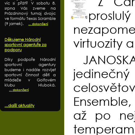
Z Car
víc si přát? V sobotu 8.
srpna Vás zveme na
prosl
Prázdninový turnaj dvojic
ve formátu Texas Scramble
(9 jamek).
... dokončení
nezapome
virtuozity 
Děkujeme Národní
sportovní agentuře za
podporu
JANOSKA
Díky podpoře Národní
sportovní agentury
jedinečn
budeme i nadále rozvíjet
sportovní činnost dětí a
mládeže v Golfovém
celosvě
klubu Hluboká.
... dokončení
Ensemble, 
...další aktuality
až po nej
temperame