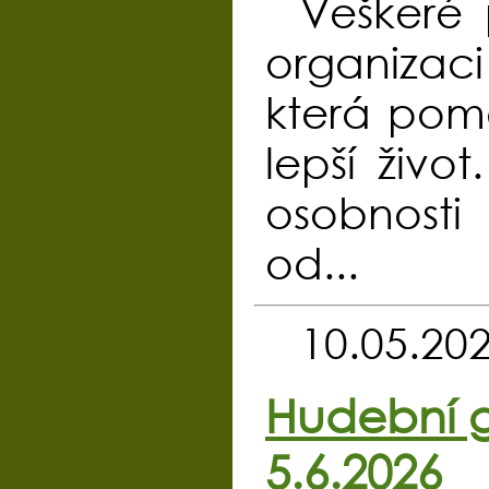
Veškeré 
organizac
která pom
lepší živo
osobnosti
od...
10.05.20
Hudební g
5.6.2026