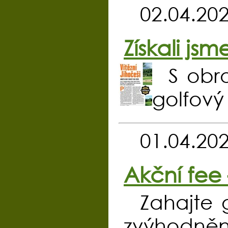
02.04.20
Získali js
S obr
golfový 
01.04.20
Akční fee 
Zahajte 
zvýhodněné