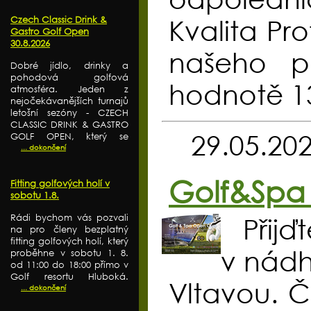
Czech Classic Drink &
Kvalita Pr
Gastro Golf Open
30.8.2026
našeho pa
Dobré jídlo, drinky a
pohodová golfová
hodnotě 13
atmosféra. Jeden z
nejočekávanějších turnajů
letošní sezóny - CZECH
CLASSIC DRINK & GASTRO
29.05.20
GOLF OPEN, který se
... dokončení
Golf&Spa
Fitting golfových holí v
sobotu 1.8.
Rádi bychom vás pozvali
Přijď
na pro členy bezplatný
fitting golfových holí, který
v nádh
proběhne v sobotu 1. 8.
od 11:00 do 18:00 přímo v
Golf resortu Hluboká.
Vltavou. Č
... dokončení