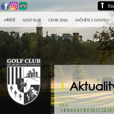
Re
HŘIŠTĚ
GOLF KLUB
CENÍK 2026
ZAČNĚTE S GOLFEM
Golf klub Hluboká
nad Vltavou
Aktualit
<<
<
1
2
3
4
5
6
7
8
9
10
11
12
13