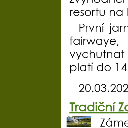
resortu na
První jar
fairwaye
vychutnat 
platí do 14
20.03.20
Tradiční Z
Záme