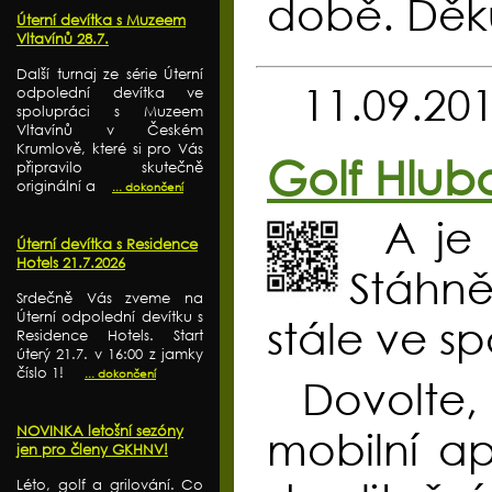
době. Děk
Úterní devítka s Muzeem
Vltavínů 28.7.
Další turnaj ze série Úterní
11.09.20
odpolední devítka ve
spolupráci s Muzeem
Vltavínů v Českém
Krumlově, které si pro Vás
Golf Hlub
připravilo skutečně
originální a
... dokončení
A je 
Úterní devítka s Residence
Hotels 21.7.2026
Stáhně
Srdečně Vás zveme na
Úterní odpolední devítku s
stále ve sp
Residence Hotels. Start
úterý 21.7. v 16:00 z jamky
číslo 1!
... dokončení
Dovolte
NOVINKA letošní sezóny
mobilní ap
jen pro členy GKHNV!
Léto, golf a grilování. Co