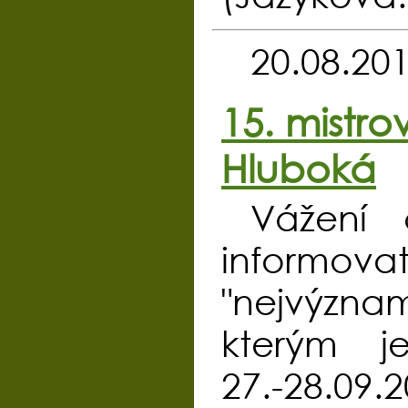
20.08.20
15. mistro
Hluboká
Vážení 
informova
"nejvýznam
kterým j
27.-28.09.2