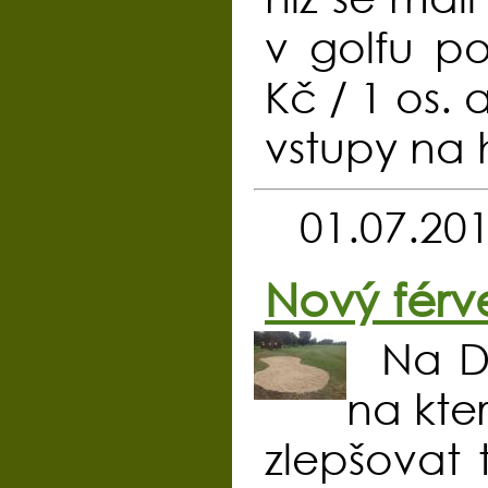
v golfu p
Kč / 1 os. 
vstupy na 
01.07.20
Nový férv
Na Dr
na kte
zlepšovat