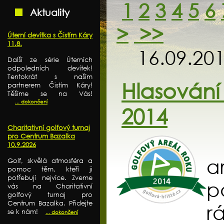
1
2
3
4
5
6
Aktuality
>
>>
Úterní devítka s Čistím Káry
11.8.
16.09.20
Další ze série Úterních
odpoledních devítek!
Tentokrát s naším
Hlasován
partnerem Čistím Káry!
Těšíme se na Vás!
... dokončení
2014
Charitativní golfový turnaj
pro Centrum Bazalka
10.9.2026
a
Golf, skvělá atmosféra a
pomoc těm, kteří ji
potřebují nejvíce. Zveme
p
vás na Charitativní
golfový turnaj pro
Centrum Bazalka. Přidejte
r
se k nám!
... dokončení