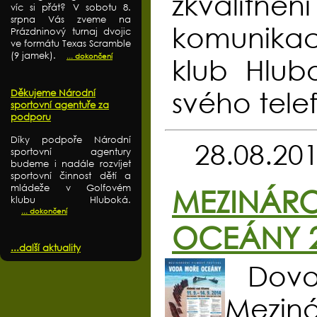
zkvalitn
víc si přát? V sobotu 8.
srpna Vás zveme na
komunikac
Prázdninový turnaj dvojic
ve formátu Texas Scramble
(9 jamek).
... dokončení
klub Hlub
svého telef
Děkujeme Národní
sportovní agentuře za
podporu
Díky podpoře Národní
28.08.20
sportovní agentury
budeme i nadále rozvíjet
sportovní činnost dětí a
mládeže v Golfovém
MEZINÁRO
klubu Hluboká.
... dokončení
OCEÁNY 
...další aktuality
Dov
Mezin