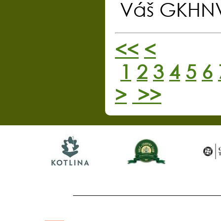
Váš GKHN
<<
<
1
2
3
4
5
6
>
>>