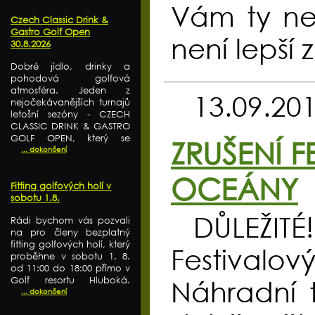
Vám ty nej
Czech Classic Drink &
Gastro Golf Open
není lepší
30.8.2026
Dobré jídlo, drinky a
pohodová golfová
atmosféra. Jeden z
13.09.20
nejočekávanějších turnajů
letošní sezóny - CZECH
CLASSIC DRINK & GASTRO
GOLF OPEN, který se
ZRUŠENÍ 
... dokončení
OCEÁNY
Fitting golfových holí v
sobotu 1.8.
DŮLEŽITÉ!
Rádi bychom vás pozvali
na pro členy bezplatný
fitting golfových holí, který
Festivalo
proběhne v sobotu 1. 8.
od 11:00 do 18:00 přímo v
Golf resortu Hluboká.
Náhradní 
... dokončení