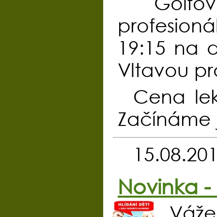
Golfo
profesion
19:15 na d
Vltavou pr
Cena le
Začínáme ji
15.08.20
Novinka - 
Váže