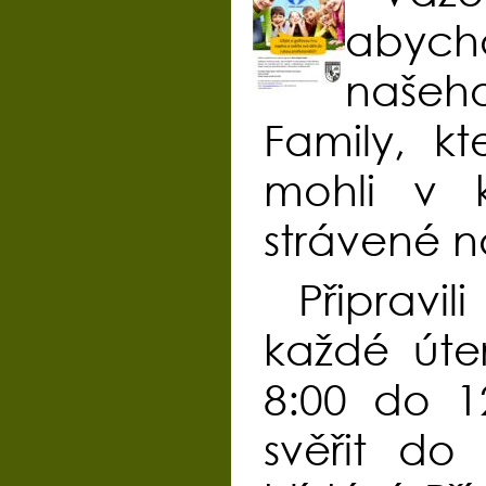
abych
našeh
Family, kt
mohli v k
strávené n
Připravi
každé úte
8:00 do 1
svěřit do