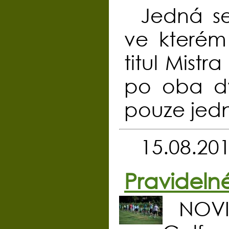
Jedná se
ve kterém
titul Mistr
po oba d
pouze jedn
15.08.20
Pravideln
NOVI