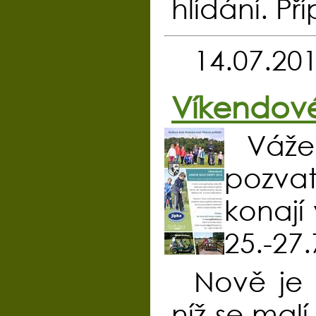
hlídání. Př
14.07.20
Víkendové
Vážen
pozva
konají
25.-27.
Nově je 
níž se mal