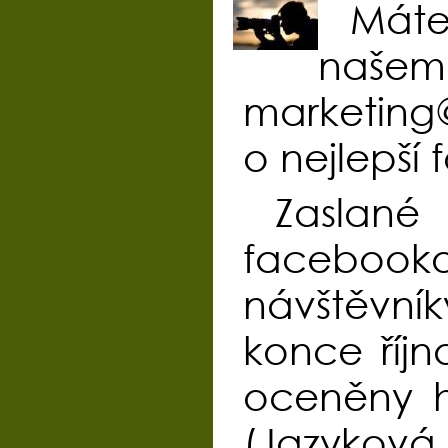
Máte 
naše
marketing
o nejlepší
Zaslan
facebooko
návštěvní
konce říjn
oceněny h
(Jazyková.