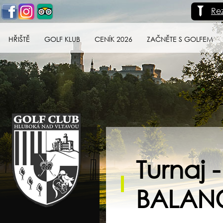
Re
HŘIŠTĚ
GOLF KLUB
CENÍK 2026
ZAČNĚTE S GOLFEM
Golf klub Hluboká
nad Vltavou
Turnaj 
BALAN