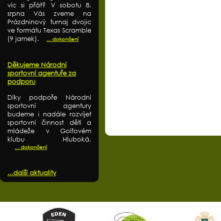
víc si přát? V sobotu 8.
srpna Vás zveme na
Prázdninový turnaj dvojic
ve formátu Texas Scramble
(9 jamek).
... dokončení
Děkujeme Národní
sportovní agentuře za
podporu
Díky podpoře Národní
sportovní agentury
budeme i nadále rozvíjet
sportovní činnost dětí a
mládeže v Golfovém
klubu Hluboká.
... dokončení
...další aktuality