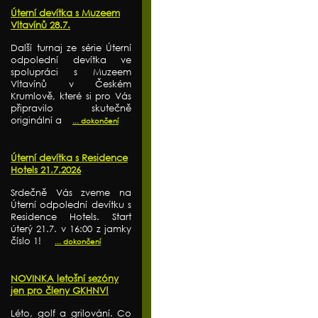
Úterní devítka s Muzeem
Vltavínů 28.7.
Další turnaj ze série Úterní
odpolední devítka ve
spolupráci s Muzeem
Vltavínů v Českém
Krumlově, které si pro Vás
připravilo skutečně
originální a
... dokončení
Úterní devítka s Residence
Hotels 21.7.2026
Srdečně Vás zveme na
Úterní odpolední devítku s
Residence Hotels. Start
úterý 21.7. v 16:00 z jamky
číslo 1!
... dokončení
NOVINKA letošní sezóny
jen pro členy GKHNV!
Léto, golf a grilování. Co