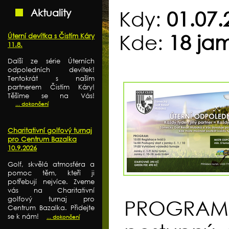
Aktuality
Kdy:
01.07.
Kde:
18 ja
Úterní devítka s Čistím Káry
11.8.
Další ze série Úterních
odpoledních devítek!
Tentokrát s naším
partnerem Čistím Káry!
Těšíme se na Vás!
... dokončení
Charitativní golfový turnaj
pro Centrum Bazalka
10.9.2026
Golf, skvělá atmosféra a
pomoc těm, kteří ji
potřebují nejvíce. Zveme
vás na Charitativní
golfový turnaj pro
PROGRAM:
Centrum Bazalka. Přidejte
se k nám!
... dokončení