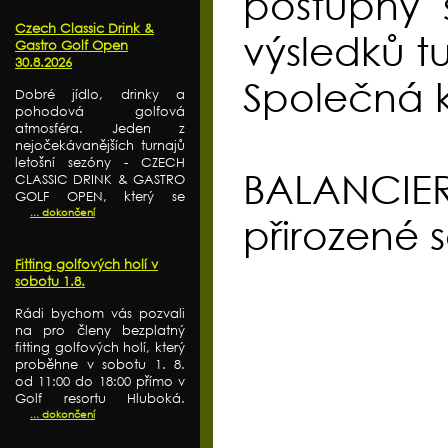
postupný 
Czech Classic Drink &
výsledků t
Gastro Golf Open
30.8.2026
Společná k
Dobré jídlo, drinky a
pohodová golfová
atmosféra. Jeden z
nejočekávanějších turnajů
letošní sezóny - CZECH
BALANCIER E
CLASSIC DRINK & GASTRO
GOLF OPEN, který se
... dokončení
přirozené s
Fitting golfových holí v
sobotu 1.8.
Rádi bychom vás pozvali
na pro členy bezplatný
fitting golfových holí, který
proběhne v sobotu 1. 8.
od 11:00 do 18:00 přímo v
Golf resortu Hluboká.
... dokončení