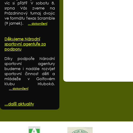
víc si přát? V sobotu 8.
srpna Vás zveme na
Prázdninový turnaj dvojic
ve formátu Texas Scramble
(9 jamek).
... dokončení
Děkujeme Národní
sportovní agentuře za
podporu
Díky podpoře Národní
sportovní agentury
budeme i nadále rozvíjet
sportovní činnost dětí a
mládeže v Golfovém
klubu Hluboká.
... dokončení
...další aktuality