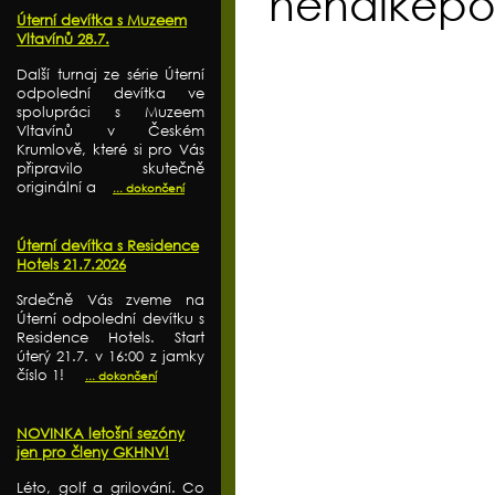
hendikepo
Úterní devítka s Muzeem
Vltavínů 28.7.
Další turnaj ze série Úterní
odpolední devítka ve
spolupráci s Muzeem
Vltavínů v Českém
Krumlově, které si pro Vás
připravilo skutečně
originální a
... dokončení
Úterní devítka s Residence
Hotels 21.7.2026
Srdečně Vás zveme na
Úterní odpolední devítku s
Residence Hotels. Start
úterý 21.7. v 16:00 z jamky
číslo 1!
... dokončení
NOVINKA letošní sezóny
jen pro členy GKHNV!
Léto, golf a grilování. Co