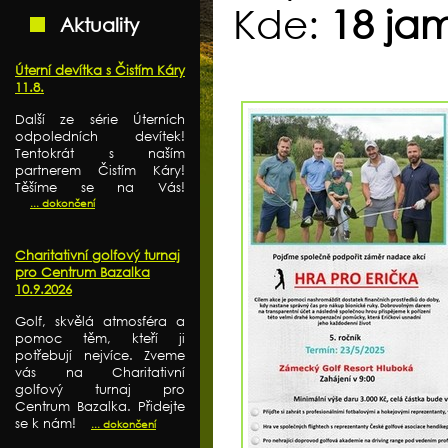
Kde:
18 ja
Aktuality
Úterní devítka s Čistím Káry
11.8.
Další ze série Úterních
odpoledních devítek!
Tentokrát s naším
partnerem Čistím Káry!
Těšíme se na Vás!
... dokončení
Charitativní golfový turnaj
pro Centrum Bazalka
10.9.2026
Golf, skvělá atmosféra a
pomoc těm, kteří ji
potřebují nejvíce. Zveme
vás na Charitativní
golfový turnaj pro
Centrum Bazalka. Přidejte
se k nám!
... dokončení