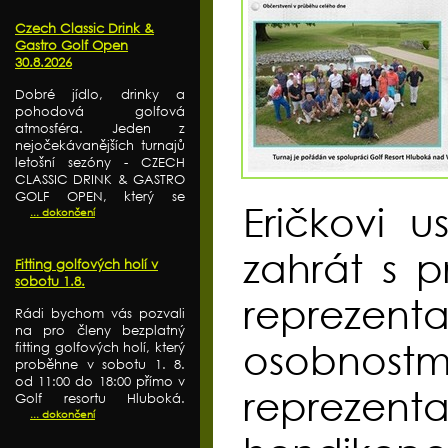
Czech Classic Drink &
Gastro Golf Open
30.8.2026
Dobré jídlo, drinky a
pohodová golfová
atmosféra. Jeden z
nejočekávanějších turnajů
letošní sezóny - CZECH
CLASSIC DRINK & GASTRO
GOLF OPEN, který se
Eričkovi u
... dokončení
zahrát s p
Fitting golfových holí v
sobotu 1.8.
reprezen
Rádi bychom vás pozvali
na pro členy bezplatný
osobnost
fitting golfových holí, který
proběhne v sobotu 1. 8.
od 11:00 do 18:00 přímo v
repreze
Golf resortu Hluboká.
... dokončení