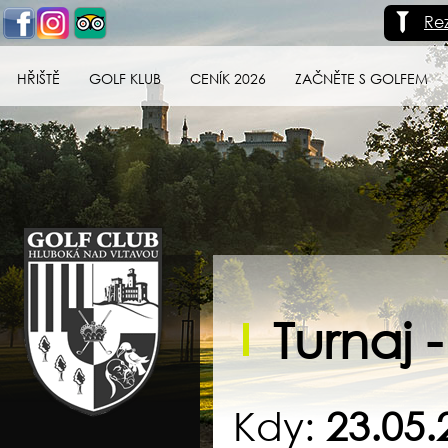
Re
HŘIŠTĚ
GOLF KLUB
CENÍK 2026
ZAČNĚTE S GOLFEM
Golf klub Hluboká
nad Vltavou
Turnaj 
Kdy:
23.05.