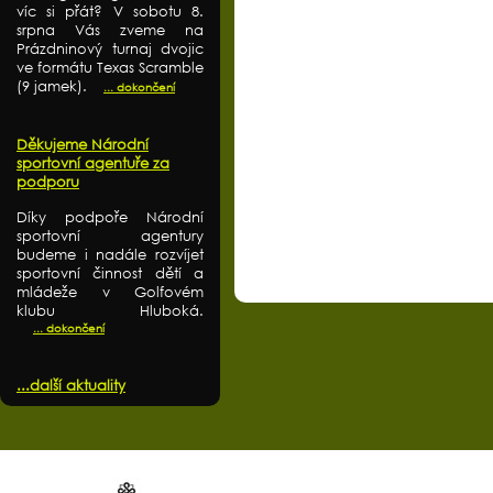
víc si přát? V sobotu 8.
srpna Vás zveme na
Prázdninový turnaj dvojic
ve formátu Texas Scramble
(9 jamek).
... dokončení
Děkujeme Národní
sportovní agentuře za
podporu
Díky podpoře Národní
sportovní agentury
budeme i nadále rozvíjet
sportovní činnost dětí a
mládeže v Golfovém
klubu Hluboká.
... dokončení
...další aktuality