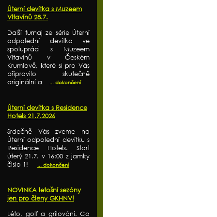
Úterní devítka s Muzeem
Vltavínů 28.7.
Další turnaj ze série Úterní
odpolední devítka ve
spolupráci s Muzeem
Vltavínů v Českém
Krumlově, které si pro Vás
připravilo skutečně
originální a
... dokončení
Úterní devítka s Residence
Hotels 21.7.2026
Srdečně Vás zveme na
Úterní odpolední devítku s
Residence Hotels. Start
úterý 21.7. v 16:00 z jamky
číslo 1!
... dokončení
NOVINKA letošní sezóny
jen pro členy GKHNV!
Léto, golf a grilování. Co