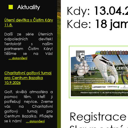
Aktuality
Kdy:
13.04.
Kde:
18 ja
Úterní devítka s Čistím Káry
11.8.
Další ze série Úterních
odpoledních devítek!
Tentokrát s naším
partnerem Čistím Káry!
Těšíme se na Vás!
... dokončení
Charitativní golfový turnaj
pro Centrum Bazalka
10.9.2026
Golf, skvělá atmosféra a
pomoc těm, kteří ji
potřebují nejvíce. Zveme
vás na Charitativní
golfový turnaj pro
Registrac
Centrum Bazalka. Přidejte
se k nám!
... dokončení