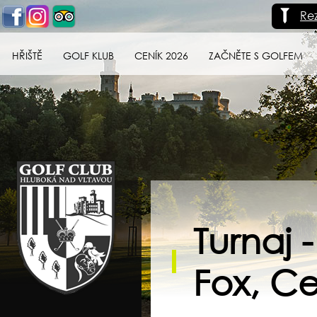
Re
HŘIŠTĚ
GOLF KLUB
CENÍK 2026
ZAČNĚTE S GOLFEM
Golf klub Hluboká
nad Vltavou
Turnaj
Fox, Ce