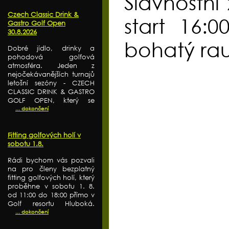
Slavnostní
Czech Classic Drink &
start 16:0
Gastro Golf Open
30.8.2026
bohatý rau
Dobré jídlo, drinky a
pohodová golfová
atmosféra. Jeden z
nejočekávanějších turnajů
letošní sezóny - CZECH
CLASSIC DRINK & GASTRO
GOLF OPEN, který se
... dokončení
Fitting golfových holí v
sobotu 1.8.
Rádi bychom vás pozvali
na pro členy bezplatný
fitting golfových holí, který
proběhne v sobotu 1. 8.
od 11:00 do 18:00 přímo v
Golf resortu Hluboká.
... dokončení