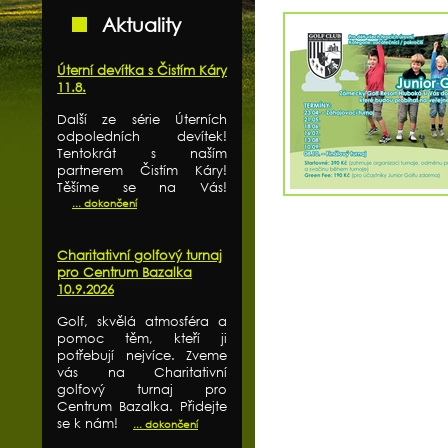
Aktuality
Úterní devítka s Čistím Káry
11.8.
Další ze série Úterních
odpoledních devítek!
Tentokrát s naším
partnerem Čistím Káry!
Těšíme se na Vás!
... dokončení
Charitativní golfový turnaj
pro Centrum Bazalka
10.9.2026
Golf, skvělá atmosféra a
pomoc těm, kteří ji
potřebují nejvíce. Zveme
vás na Charitativní
golfový turnaj pro
Centrum Bazalka. Přidejte
se k nám!
... dokončení