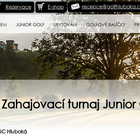
recepce@golfhluboka.c
Rezervace
E-shop
FEM
JUNIOR GOLF
UBYTOVÁNÍ
GOLFOVÉ BALÍČKY
PR
- Zahajovací turnaj Junio
 GC Hluboká