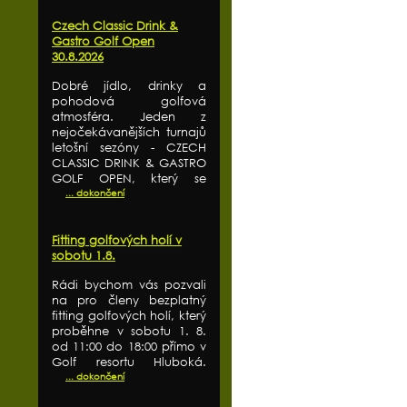
Czech Classic Drink &
Gastro Golf Open
30.8.2026
Dobré jídlo, drinky a
pohodová golfová
atmosféra. Jeden z
nejočekávanějších turnajů
letošní sezóny - CZECH
CLASSIC DRINK & GASTRO
GOLF OPEN, který se
... dokončení
Fitting golfových holí v
sobotu 1.8.
Rádi bychom vás pozvali
na pro členy bezplatný
fitting golfových holí, který
proběhne v sobotu 1. 8.
od 11:00 do 18:00 přímo v
Golf resortu Hluboká.
... dokončení