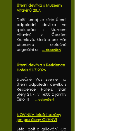
Úterní devítka s Muzeem
Vltavínů 28.7.
Další turnaj ze série Úterní
odpolední devítka ve
spolupráci s Muzeem
Vltavínů v Českém
Krumlově, které si pro Vás
připravilo skutečně
originální a
... dokončení
Úterní devítka s Residence
Hotels 21.7.2026
Srdečně Vás zveme na
Úterní odpolední devítku s
Residence Hotels. Start
úterý 21.7. v 16:00 z jamky
číslo 1!
... dokončení
NOVINKA letošní sezóny
jen pro členy GKHNV!
Léto, golf a grilování. Co