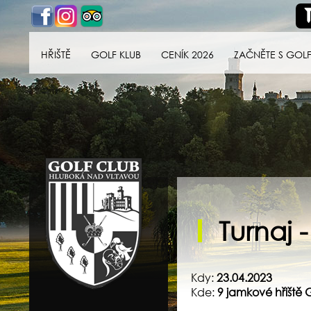
HŘIŠTĚ
GOLF KLUB
CENÍK 2026
ZAČNĚTE S GOL
Golf klub Hluboká
nad Vltavou
Turnaj 
Kdy:
23.04.2023
Kde:
9 jamkové hřiště