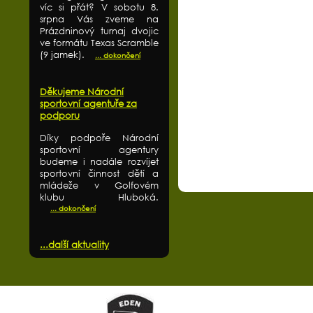
víc si přát? V sobotu 8.
srpna Vás zveme na
Prázdninový turnaj dvojic
ve formátu Texas Scramble
(9 jamek).
... dokončení
Děkujeme Národní
sportovní agentuře za
podporu
Díky podpoře Národní
sportovní agentury
budeme i nadále rozvíjet
sportovní činnost dětí a
mládeže v Golfovém
klubu Hluboká.
... dokončení
...další aktuality