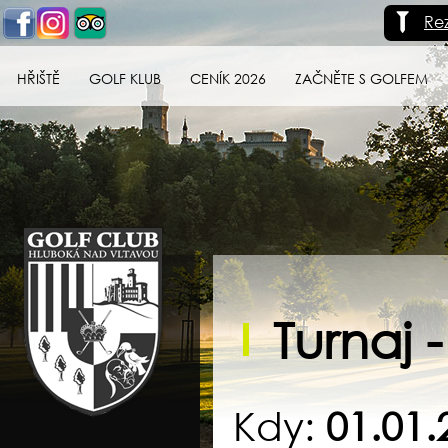
Re
HŘIŠTĚ
GOLF KLUB
CENÍK 2026
ZAČNĚTE S GOLFEM
Golf klub Hluboká
nad Vltavou
Turnaj 
Kdy:
01.01.