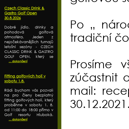
Czech Classic Drink &
Gastro Golf Open
30.8.2026
Po „ náro
Dobré jídlo, drinky a
pohodová golfová
tradiční č
atmosféra. Jeden z
nejočekávanějších turnajů
letošní sezóny - CZECH
CLASSIC DRINK & GASTRO
GOLF OPEN, který se
Prosíme v
... dokončení
zúčastnit 
Fitting golfových holí v
sobotu 1.8.
mail: rec
Rádi bychom vás pozvali
na pro členy bezplatný
30.12.2021
fitting golfových holí, který
proběhne v sobotu 1. 8.
od 11:00 do 18:00 přímo v
Golf resortu Hluboká.
... dokončení