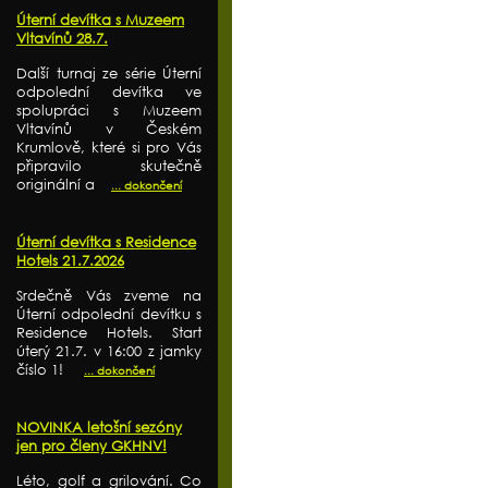
Úterní devítka s Muzeem
Vltavínů 28.7.
Další turnaj ze série Úterní
odpolední devítka ve
spolupráci s Muzeem
Vltavínů v Českém
Krumlově, které si pro Vás
připravilo skutečně
originální a
... dokončení
Úterní devítka s Residence
Hotels 21.7.2026
Srdečně Vás zveme na
Úterní odpolední devítku s
Residence Hotels. Start
úterý 21.7. v 16:00 z jamky
číslo 1!
... dokončení
NOVINKA letošní sezóny
jen pro členy GKHNV!
Léto, golf a grilování. Co