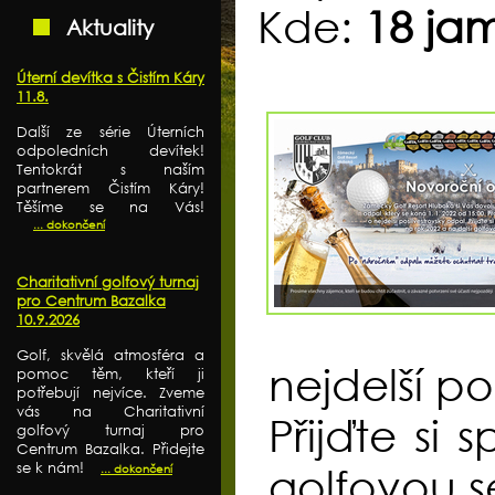
Kde:
18 ja
Aktuality
Úterní devítka s Čistím Káry
11.8.
Další ze série Úterních
odpoledních devítek!
Tentokrát s naším
partnerem Čistím Káry!
Těšíme se na Vás!
... dokončení
Charitativní golfový turnaj
pro Centrum Bazalka
10.9.2026
Golf, skvělá atmosféra a
nejdelší po
pomoc těm, kteří ji
potřebují nejvíce. Zveme
vás na Charitativní
Přijďte si 
golfový turnaj pro
Centrum Bazalka. Přidejte
se k nám!
... dokončení
golfovou s