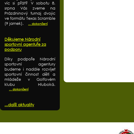
víc si přát? V sobotu 8.
srpna Vás zveme na
Prázdninový turnaj dvojic
ve formátu Texas Scramble
(9 jamek).
... dokončení
Děkujeme Národní
sportovní agentuře za
podporu
Díky podpoře Národní
sportovní agentury
budeme i nadále rozvíjet
sportovní činnost dětí a
mládeže v Golfovém
klubu Hluboká.
... dokončení
...další aktuality