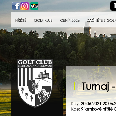
HŘIŠTĚ
GOLF KLUB
CENÍK 2026
ZAČNĚTE S GOL
Golf klub Hluboká
nad Vltavou
Turnaj
Kdy:
20.06.2021 20.06.
Kde:
9 jamkové hřiště