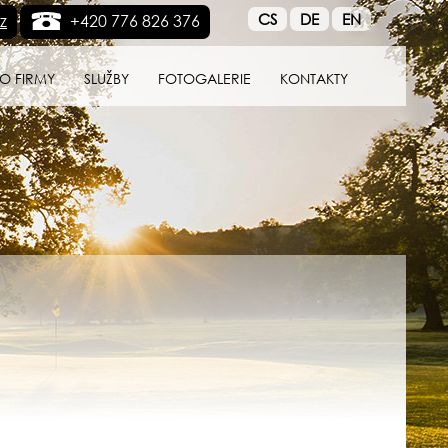
CS
DE
EN
z
+420 776 826 376
O FIRMY
SLUŽBY
FOTOGALERIE
KONTAKTY