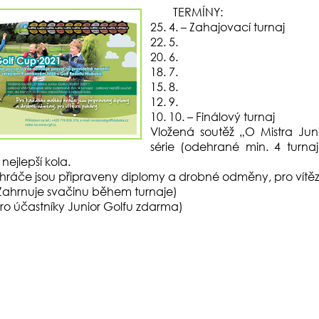
TERMÍNY:
25. 4. – Zahajovací turnaj
22. 5.
20. 6.
18. 7.
15. 8.
12. 9.
10. 10. – Finálový turnaj
Vložená soutěž „O Mistra Jun
série (odehrané min. 4 turnaj
ejlepší kola.
hráče jsou připraveny diplomy a drobné odměny, pro vítě
Zahrnuje svačinu během turnaje)
ro účastníky Junior Golfu zdarma)