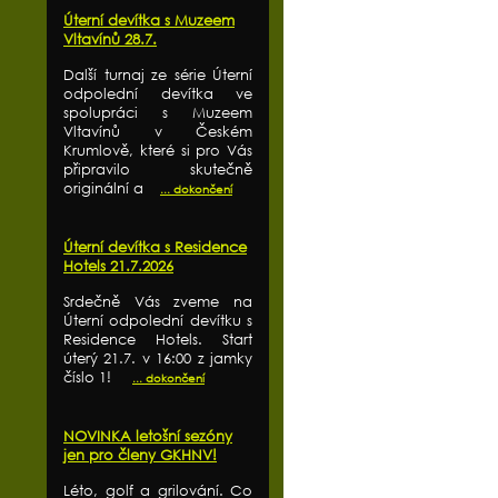
Úterní devítka s Muzeem
Vltavínů 28.7.
Další turnaj ze série Úterní
odpolední devítka ve
spolupráci s Muzeem
Vltavínů v Českém
Krumlově, které si pro Vás
připravilo skutečně
originální a
... dokončení
Úterní devítka s Residence
Hotels 21.7.2026
Srdečně Vás zveme na
Úterní odpolední devítku s
Residence Hotels. Start
úterý 21.7. v 16:00 z jamky
číslo 1!
... dokončení
NOVINKA letošní sezóny
jen pro členy GKHNV!
Léto, golf a grilování. Co