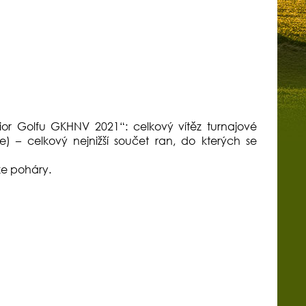
ior Golfu GKHNV 2021“: celkový vítěz turnajové
e) – celkový nejnižší součet ran, do kterých se
ze poháry.