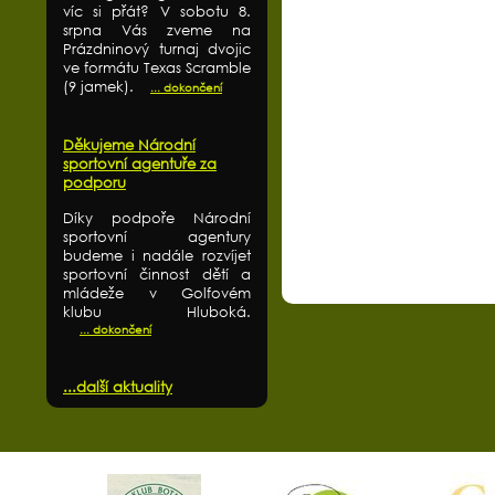
víc si přát? V sobotu 8.
srpna Vás zveme na
Prázdninový turnaj dvojic
ve formátu Texas Scramble
(9 jamek).
... dokončení
Děkujeme Národní
sportovní agentuře za
podporu
Díky podpoře Národní
sportovní agentury
budeme i nadále rozvíjet
sportovní činnost dětí a
mládeže v Golfovém
klubu Hluboká.
... dokončení
...další aktuality