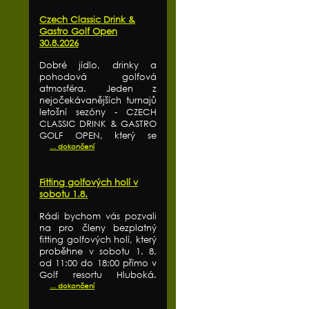
Czech Classic Drink &
Gastro Golf Open
30.8.2026
Dobré jídlo, drinky a
pohodová golfová
atmosféra. Jeden z
nejočekávanějších turnajů
letošní sezóny - CZECH
CLASSIC DRINK & GASTRO
GOLF OPEN, který se
... dokončení
Fitting golfových holí v
sobotu 1.8.
Rádi bychom vás pozvali
na pro členy bezplatný
fitting golfových holí, který
proběhne v sobotu 1. 8.
od 11:00 do 18:00 přímo v
Golf resortu Hluboká.
... dokončení