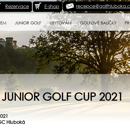
recepce@golfhluboka.c
Rezervace
E-shop
FEM
JUNIOR GOLF
UBYTOVÁNÍ
GOLFOVÉ BALÍČKY
PR
 - JUNIOR GOLF CUP 2021
2021
 GC Hluboká