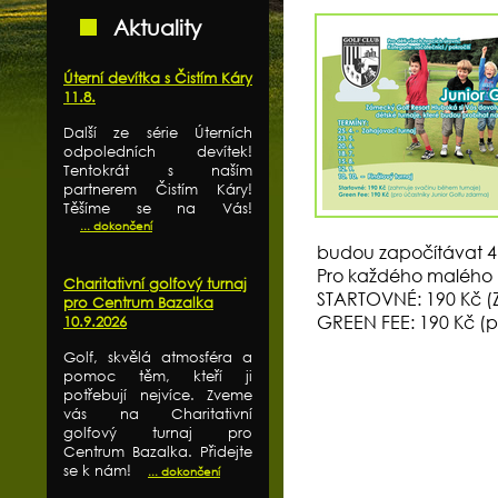
Aktuality
Úterní devítka s Čistím Káry
11.8.
Další ze série Úterních
odpoledních devítek!
Tentokrát s naším
partnerem Čistím Káry!
Těšíme se na Vás!
... dokončení
budou započítávat 4 n
Pro každého malého 
Charitativní golfový turnaj
STARTOVNÉ: 190 Kč (
pro Centrum Bazalka
GREEN FEE: 190 Kč (p
10.9.2026
Golf, skvělá atmosféra a
pomoc těm, kteří ji
potřebují nejvíce. Zveme
vás na Charitativní
golfový turnaj pro
Centrum Bazalka. Přidejte
se k nám!
... dokončení