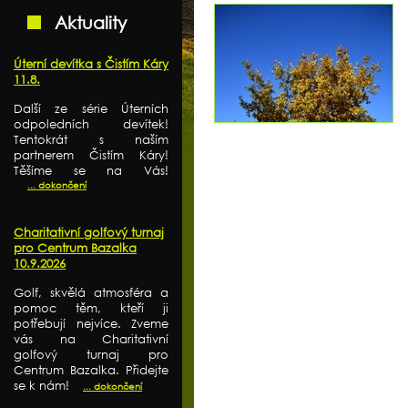
Aktuality
Úterní devítka s Čistím Káry
11.8.
Další ze série Úterních
odpoledních devítek!
Tentokrát s naším
partnerem Čistím Káry!
Těšíme se na Vás!
... dokončení
Charitativní golfový turnaj
pro Centrum Bazalka
10.9.2026
Golf, skvělá atmosféra a
pomoc těm, kteří ji
potřebují nejvíce. Zveme
vás na Charitativní
golfový turnaj pro
Centrum Bazalka. Přidejte
se k nám!
... dokončení