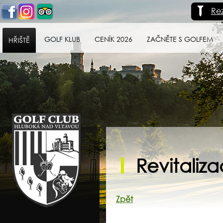
Re
GOLF KLUB
CENÍK 2026
ZAČNĚTE S GOLFEM
HŘIŠTĚ
Golf klub Hluboká
nad Vltavou
Revitaliza
Zpět