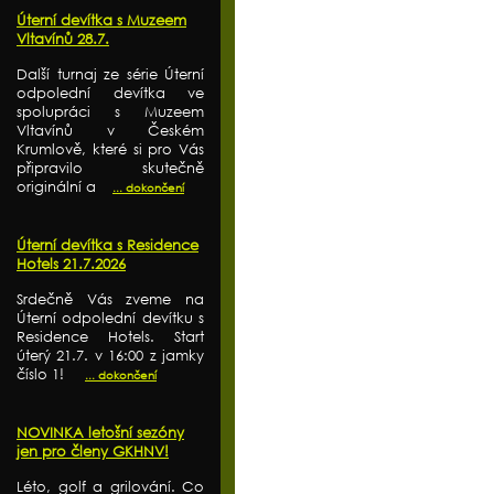
Úterní devítka s Muzeem
Vltavínů 28.7.
Další turnaj ze série Úterní
odpolední devítka ve
spolupráci s Muzeem
Vltavínů v Českém
Krumlově, které si pro Vás
připravilo skutečně
originální a
... dokončení
Úterní devítka s Residence
Hotels 21.7.2026
Srdečně Vás zveme na
Úterní odpolední devítku s
Residence Hotels. Start
úterý 21.7. v 16:00 z jamky
číslo 1!
... dokončení
NOVINKA letošní sezóny
jen pro členy GKHNV!
Léto, golf a grilování. Co