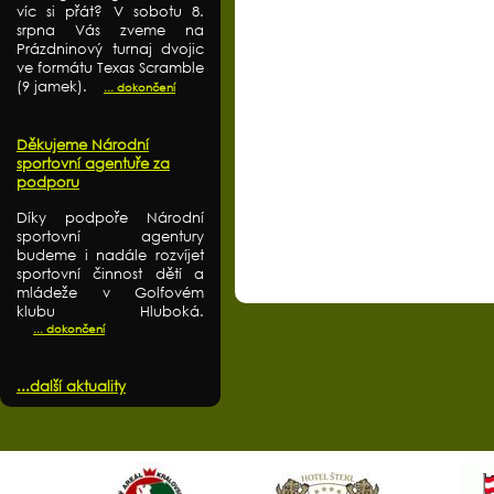
víc si přát? V sobotu 8.
srpna Vás zveme na
Prázdninový turnaj dvojic
ve formátu Texas Scramble
(9 jamek).
... dokončení
Děkujeme Národní
sportovní agentuře za
podporu
Díky podpoře Národní
sportovní agentury
budeme i nadále rozvíjet
sportovní činnost dětí a
mládeže v Golfovém
klubu Hluboká.
... dokončení
...další aktuality