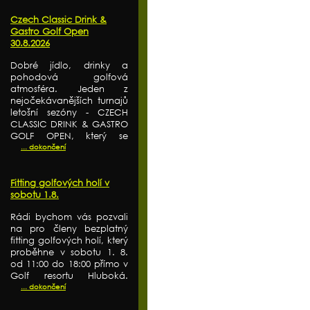
Czech Classic Drink &
Gastro Golf Open
30.8.2026
Dobré jídlo, drinky a
pohodová golfová
atmosféra. Jeden z
nejočekávanějších turnajů
letošní sezóny - CZECH
CLASSIC DRINK & GASTRO
GOLF OPEN, který se
... dokončení
Fitting golfových holí v
sobotu 1.8.
Rádi bychom vás pozvali
na pro členy bezplatný
fitting golfových holí, který
proběhne v sobotu 1. 8.
od 11:00 do 18:00 přímo v
Golf resortu Hluboká.
... dokončení