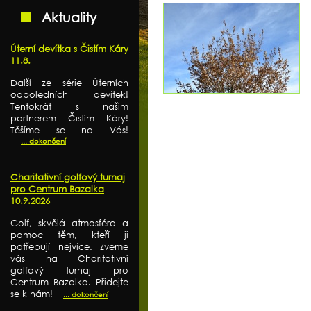
Aktuality
Úterní devítka s Čistím Káry
11.8.
Další ze série Úterních
odpoledních devítek!
Tentokrát s naším
partnerem Čistím Káry!
Těšíme se na Vás!
... dokončení
Charitativní golfový turnaj
pro Centrum Bazalka
10.9.2026
Golf, skvělá atmosféra a
pomoc těm, kteří ji
potřebují nejvíce. Zveme
vás na Charitativní
golfový turnaj pro
Centrum Bazalka. Přidejte
se k nám!
... dokončení