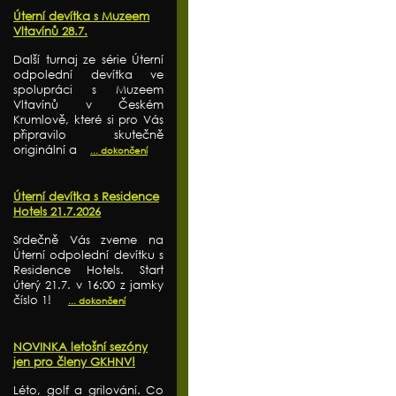
Úterní devítka s Muzeem
Vltavínů 28.7.
Další turnaj ze série Úterní
odpolední devítka ve
spolupráci s Muzeem
Vltavínů v Českém
Krumlově, které si pro Vás
připravilo skutečně
originální a
... dokončení
Úterní devítka s Residence
Hotels 21.7.2026
Srdečně Vás zveme na
Úterní odpolední devítku s
Residence Hotels. Start
úterý 21.7. v 16:00 z jamky
číslo 1!
... dokončení
NOVINKA letošní sezóny
jen pro členy GKHNV!
Léto, golf a grilování. Co