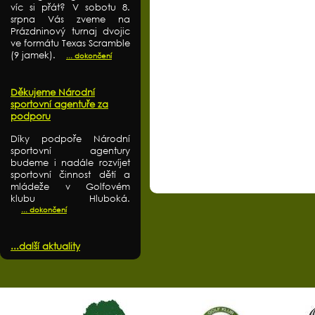
víc si přát? V sobotu 8.
srpna Vás zveme na
Prázdninový turnaj dvojic
ve formátu Texas Scramble
(9 jamek).
... dokončení
Děkujeme Národní
sportovní agentuře za
podporu
Díky podpoře Národní
sportovní agentury
budeme i nadále rozvíjet
sportovní činnost dětí a
mládeže v Golfovém
klubu Hluboká.
... dokončení
...další aktuality