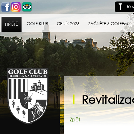
Re
GOLF KLUB
CENÍK 2026
ZAČNĚTE S GOLFEM
HŘIŠTĚ
Golf klub Hluboká
nad Vltavou
Revitaliza
Zpět