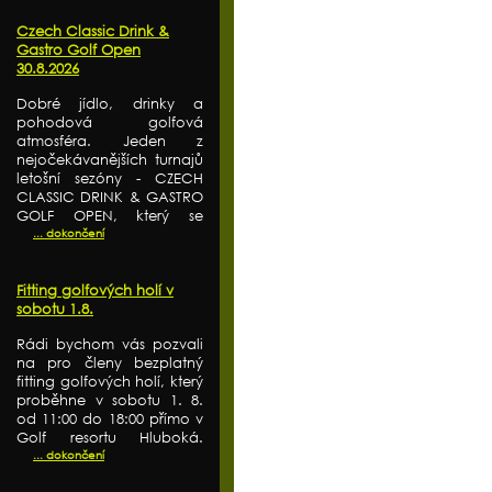
Czech Classic Drink &
Gastro Golf Open
30.8.2026
Dobré jídlo, drinky a
pohodová golfová
atmosféra. Jeden z
nejočekávanějších turnajů
letošní sezóny - CZECH
CLASSIC DRINK & GASTRO
GOLF OPEN, který se
... dokončení
Fitting golfových holí v
sobotu 1.8.
Rádi bychom vás pozvali
na pro členy bezplatný
fitting golfových holí, který
proběhne v sobotu 1. 8.
od 11:00 do 18:00 přímo v
Golf resortu Hluboká.
... dokončení