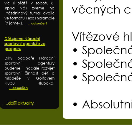
víc si přát? V sobotu 8.
věcných ce
srpna Vás zveme na
Prázdninový turnaj dvojic
ve formátu Texas Scramble
(9 jamek).
... dokončení
Vítězové hl
Děkujeme Národní
sportovní agentuře za
• Společná
podporu
Díky podpoře Národní
• Společn
sportovní agentury
budeme i nadále rozvíjet
• Společná
sportovní činnost dětí a
mládeže v Golfovém
klubu Hluboká.
... dokončení
• Absolutní
...další aktuality