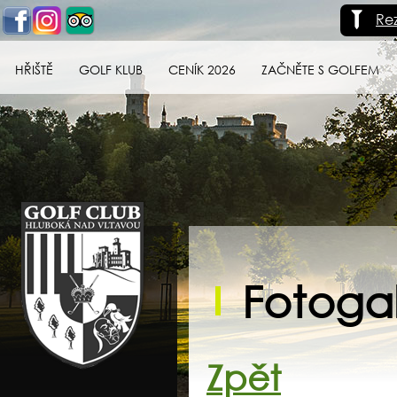
Re
HŘIŠTĚ
GOLF KLUB
CENÍK 2026
ZAČNĚTE S GOLFEM
Golf klub Hluboká
nad Vltavou
Fotogal
Zpět