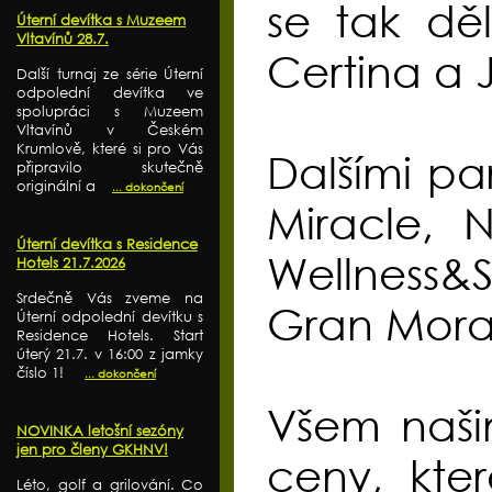
se tak dě
Úterní devítka s Muzeem
Vltavínů 28.7.
Certina a 
Další turnaj ze série Úterní
odpolední devítka ve
spolupráci s Muzeem
Vltavínů v Českém
Krumlově, které si pro Vás
Dalšími pa
připravilo skutečně
originální a
... dokončení
Miracle,
Úterní devítka s Residence
Wellness&
Hotels 21.7.2026
Srdečně Vás zveme na
Gran Mora
Úterní odpolední devítku s
Residence Hotels. Start
úterý 21.7. v 16:00 z jamky
číslo 1!
... dokončení
Všem naši
NOVINKA letošní sezóny
jen pro členy GKHNV!
ceny, kte
Léto, golf a grilování. Co