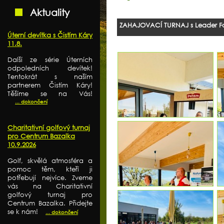
Aktuality
ZAHAJOVACÍ TURNAJ s Leader Fox
Úterní devítka s Čistím Káry
11.8.
Další ze série Úterních
odpoledních devítek!
Tentokrát s naším
partnerem Čistím Káry!
Těšíme se na Vás!
... dokončení
Charitativní golfový turnaj
pro Centrum Bazalka
10.9.2026
Golf, skvělá atmosféra a
pomoc těm, kteří ji
potřebují nejvíce. Zveme
vás na Charitativní
golfový turnaj pro
Centrum Bazalka. Přidejte
se k nám!
... dokončení