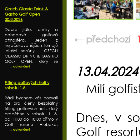
Czech Classic Drink &
Gastro Golf Open
30.8.2026
Dobré jídlo, drinky a
pohodová golfová
← předchozí
atmosféra. Jeden z
nejočekávanějších turnajů
letošní sezóny - CZECH
CLASSIC DRINK & GASTRO
GOLF OPEN, který se
... dokončení
13.04.2024
Fitting golfových holí v
Milí golfis
sobotu 1.8.
Rádi bychom vás pozvali
na pro členy bezplatný
fitting golfových holí, který
Dnes, v s
proběhne v sobotu 1. 8.
od 11:00 do 18:00 přímo v
Golf resortu Hluboká.
Golf resor
... dokončení