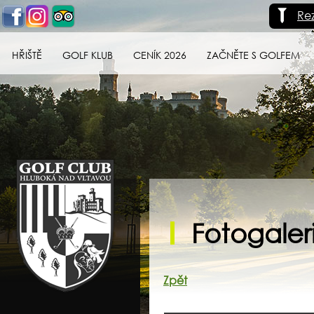
Re
HŘIŠTĚ
GOLF KLUB
CENÍK 2026
ZAČNĚTE S GOLFEM
Golf klub Hluboká
nad Vltavou
Fotogaler
Zpět