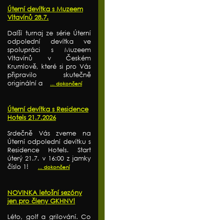
Úterní devítka s Muzeem
Vltavínů 28.7.
Další turnaj ze série Úterní
odpolední devítka ve
spolupráci s Muzeem
Vltavínů v Českém
Krumlově, které si pro Vás
připravilo skutečně
originální a
... dokončení
Úterní devítka s Residence
Hotels 21.7.2026
Srdečně Vás zveme na
Úterní odpolední devítku s
Residence Hotels. Start
úterý 21.7. v 16:00 z jamky
číslo 1!
... dokončení
NOVINKA letošní sezóny
jen pro členy GKHNV!
Léto, golf a grilování. Co