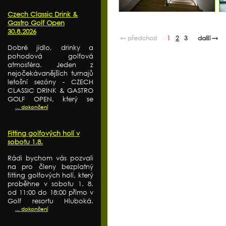
Czech Classic Drink &
Gastro Golf Open
30.8.2026
← předchozí
1
2
3
další →
Dobré jídlo, drinky a
pohodová golfová
atmosféra. Jeden z
nejočekávanějších turnajů
letošní sezóny - CZECH
CLASSIC DRINK & GASTRO
GOLF OPEN, který se
... dokončení
Fitting golfových holí v
sobotu 1.8.
Rádi bychom vás pozvali
na pro členy bezplatný
fitting golfových holí, který
proběhne v sobotu 1. 8.
od 11:00 do 18:00 přímo v
Golf resortu Hluboká.
... dokončení