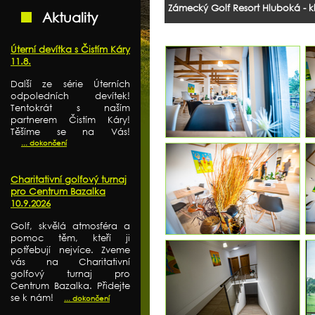
Zámecký Golf Resort Hluboká - kl
Aktuality
Úterní devítka s Čistím Káry
11.8.
Další ze série Úterních
odpoledních devítek!
Tentokrát s naším
partnerem Čistím Káry!
Těšíme se na Vás!
... dokončení
Charitativní golfový turnaj
pro Centrum Bazalka
10.9.2026
Golf, skvělá atmosféra a
pomoc těm, kteří ji
potřebují nejvíce. Zveme
vás na Charitativní
golfový turnaj pro
Centrum Bazalka. Přidejte
se k nám!
... dokončení