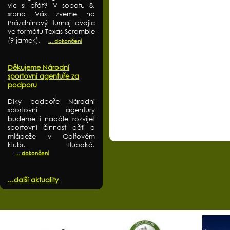
víc si přát? V sobotu 8.
srpna Vás zveme na
Prázdninový turnaj dvojic
ve formátu Texas Scramble
(9 jamek).
... dokončení
Děkujeme Národní
sportovní agentuře za
podporu
Díky podpoře Národní
sportovní agentury
budeme i nadále rozvíjet
sportovní činnost dětí a
mládeže v Golfovém
klubu Hluboká.
... dokončení
...další aktuality