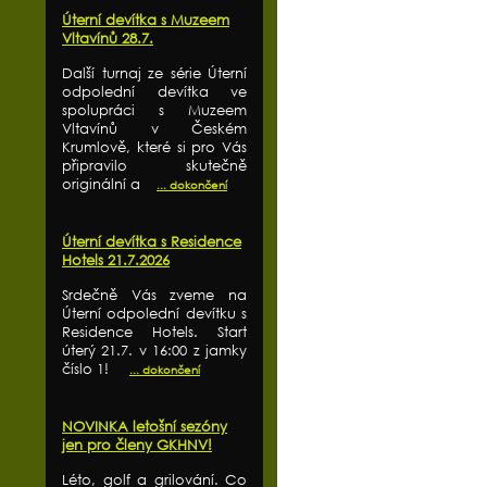
Úterní devítka s Muzeem
Vltavínů 28.7.
Další turnaj ze série Úterní
odpolední devítka ve
spolupráci s Muzeem
Vltavínů v Českém
Krumlově, které si pro Vás
připravilo skutečně
originální a
... dokončení
Úterní devítka s Residence
Hotels 21.7.2026
Srdečně Vás zveme na
Úterní odpolední devítku s
Residence Hotels. Start
úterý 21.7. v 16:00 z jamky
číslo 1!
... dokončení
NOVINKA letošní sezóny
jen pro členy GKHNV!
Léto, golf a grilování. Co