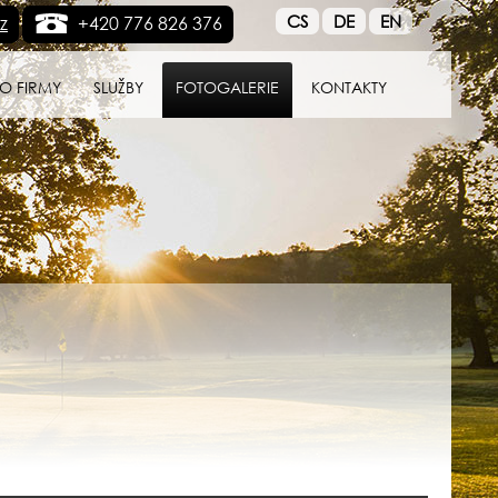
CS
DE
EN
z
+420 776 826 376
O FIRMY
SLUŽBY
FOTOGALERIE
KONTAKTY