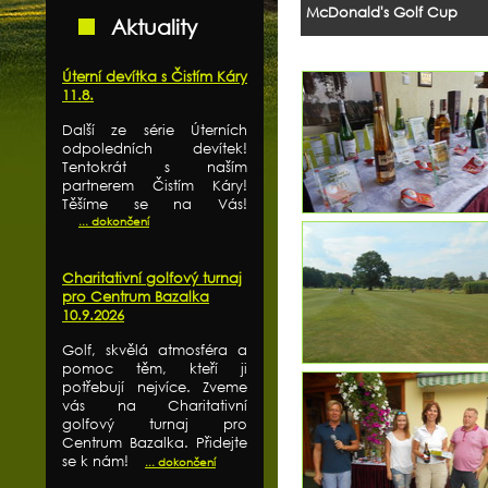
McDonald's Golf Cup
Aktuality
Úterní devítka s Čistím Káry
11.8.
Další ze série Úterních
odpoledních devítek!
Tentokrát s naším
partnerem Čistím Káry!
Těšíme se na Vás!
... dokončení
Charitativní golfový turnaj
pro Centrum Bazalka
10.9.2026
Golf, skvělá atmosféra a
pomoc těm, kteří ji
potřebují nejvíce. Zveme
vás na Charitativní
golfový turnaj pro
Centrum Bazalka. Přidejte
se k nám!
... dokončení