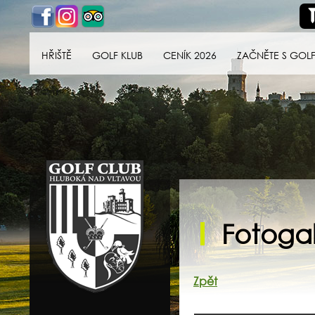
HŘIŠTĚ
GOLF KLUB
CENÍK 2026
ZAČNĚTE S GOL
Golf klub Hluboká
nad Vltavou
Fotogal
Zpět