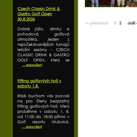
Czech Classic Drink &
Gastro Golf Open
30.8.2026
← předchozí
1
2
další
Dobré jídlo, drinky a
pohodová golfová
atmosféra. Jeden z
nejočekávanějších turnajů
letošní sezóny - CZECH
CLASSIC DRINK & GASTRO
GOLF OPEN, který se
... dokončení
Fitting golfových holí v
sobotu 1.8.
Rádi bychom vás pozvali
na pro členy bezplatný
fitting golfových holí, který
proběhne v sobotu 1. 8.
od 11:00 do 18:00 přímo v
Golf resortu Hluboká.
... dokončení