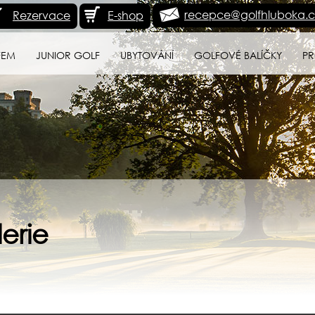
recepce@golfhluboka.c
Rezervace
E-shop
FEM
JUNIOR GOLF
UBYTOVÁNÍ
GOLFOVÉ BALÍČKY
PR
erie