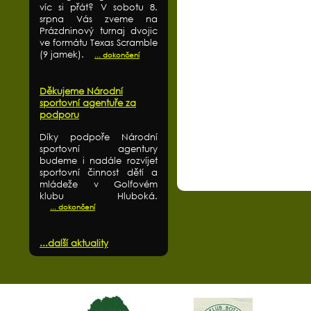
víc si přát? V sobotu 8.
srpna Vás zveme na
Prázdninový turnaj dvojic
ve formátu Texas Scramble
(9 jamek).
... dokončení
Děkujeme Národní
sportovní agentuře za
podporu
Díky podpoře Národní
sportovní agentury
budeme i nadále rozvíjet
sportovní činnost dětí a
mládeže v Golfovém
klubu Hluboká.
... dokončení
...další aktuality