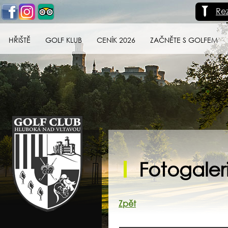
Re
HŘIŠTĚ
GOLF KLUB
CENÍK 2026
ZAČNĚTE S GOLFEM
Golf klub Hluboká
nad Vltavou
Fotogaler
Zpět