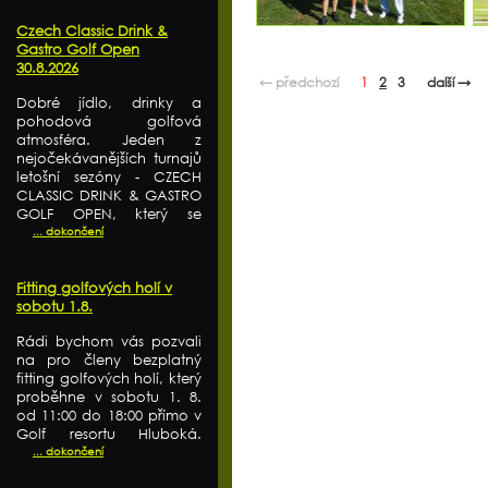
Czech Classic Drink &
Gastro Golf Open
30.8.2026
← předchozí
1
2
3
další →
Dobré jídlo, drinky a
pohodová golfová
atmosféra. Jeden z
nejočekávanějších turnajů
letošní sezóny - CZECH
CLASSIC DRINK & GASTRO
GOLF OPEN, který se
... dokončení
Fitting golfových holí v
sobotu 1.8.
Rádi bychom vás pozvali
na pro členy bezplatný
fitting golfových holí, který
proběhne v sobotu 1. 8.
od 11:00 do 18:00 přímo v
Golf resortu Hluboká.
... dokončení