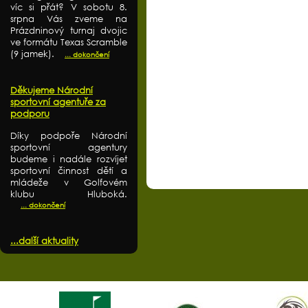
víc si přát? V sobotu 8.
srpna Vás zveme na
Prázdninový turnaj dvojic
ve formátu Texas Scramble
(9 jamek).
... dokončení
Děkujeme Národní
sportovní agentuře za
podporu
Díky podpoře Národní
sportovní agentury
budeme i nadále rozvíjet
sportovní činnost dětí a
mládeže v Golfovém
klubu Hluboká.
... dokončení
...další aktuality