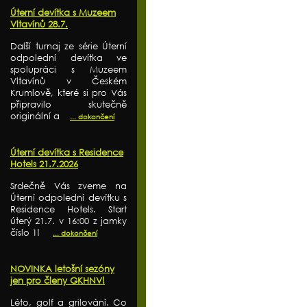
Úterní devítka s Muzeem
Vltavínů 28.7.
Další turnaj ze série Úterní
odpolední devítka ve
spolupráci s Muzeem
Vltavínů v Českém
Krumlově, které si pro Vás
připravilo skutečně
originální a
... dokončení
Úterní devítka s Residence
Hotels 21.7.2026
Srdečně Vás zveme na
Úterní odpolední devítku s
Residence Hotels. Start
úterý 21.7. v 16:00 z jamky
číslo 1!
... dokončení
NOVINKA letošní sezóny
jen pro členy GKHNV!
Léto, golf a grilování. Co