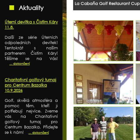
La Cabaňa Golf Restaurant Cup 
Aktuality
Úterní devítka s Čistím Káry
11.8.
Další ze série Úterních
odpoledních devítek!
Tentokrát s naším
partnerem Čistím Káry!
Těšíme se na Vás!
... dokončení
Charitativní golfový turnaj
pro Centrum Bazalka
10.9.2026
Golf, skvělá atmosféra a
pomoc těm, kteří ji
potřebují nejvíce. Zveme
vás na Charitativní
golfový turnaj pro
Centrum Bazalka. Přidejte
se k nám!
... dokončení