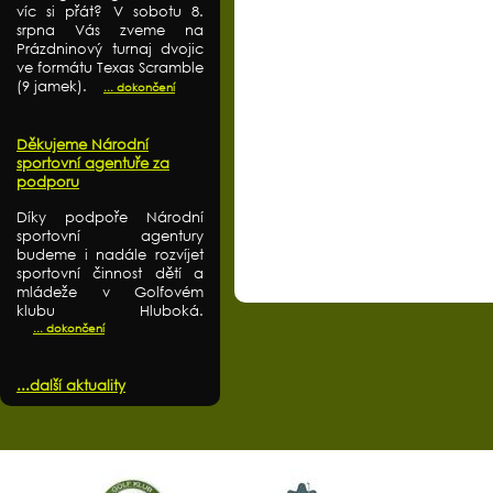
víc si přát? V sobotu 8.
srpna Vás zveme na
Prázdninový turnaj dvojic
ve formátu Texas Scramble
(9 jamek).
... dokončení
Děkujeme Národní
sportovní agentuře za
podporu
Díky podpoře Národní
sportovní agentury
budeme i nadále rozvíjet
sportovní činnost dětí a
mládeže v Golfovém
klubu Hluboká.
... dokončení
...další aktuality