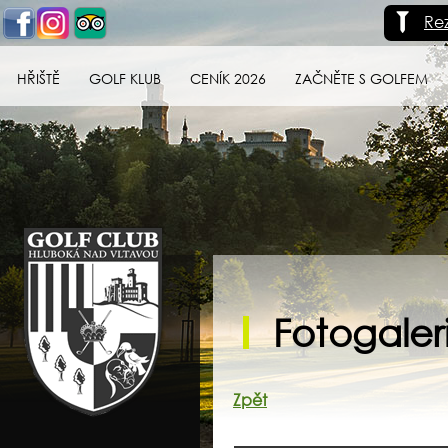
Re
HŘIŠTĚ
GOLF KLUB
CENÍK 2026
ZAČNĚTE S GOLFEM
Golf klub Hluboká
nad Vltavou
Fotogaler
Zpět