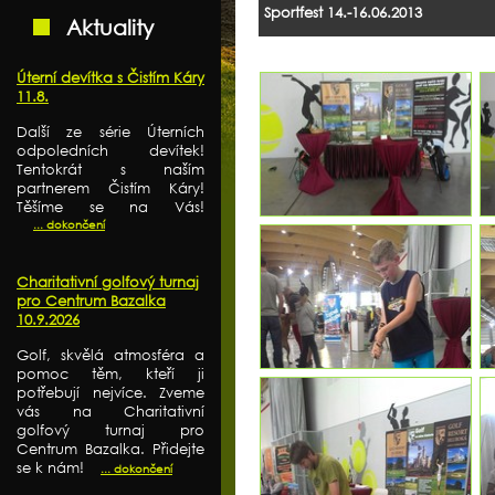
Sportfest 14.-16.06.2013
Aktuality
Úterní devítka s Čistím Káry
11.8.
Další ze série Úterních
odpoledních devítek!
Tentokrát s naším
partnerem Čistím Káry!
Těšíme se na Vás!
... dokončení
Charitativní golfový turnaj
pro Centrum Bazalka
10.9.2026
Golf, skvělá atmosféra a
pomoc těm, kteří ji
potřebují nejvíce. Zveme
vás na Charitativní
golfový turnaj pro
Centrum Bazalka. Přidejte
se k nám!
... dokončení