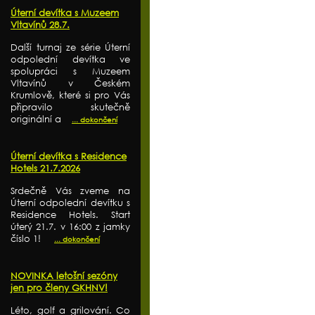
Úterní devítka s Muzeem
Vltavínů 28.7.
Další turnaj ze série Úterní
odpolední devítka ve
spolupráci s Muzeem
Vltavínů v Českém
Krumlově, které si pro Vás
připravilo skutečně
originální a
... dokončení
Úterní devítka s Residence
Hotels 21.7.2026
Srdečně Vás zveme na
Úterní odpolední devítku s
Residence Hotels. Start
úterý 21.7. v 16:00 z jamky
číslo 1!
... dokončení
NOVINKA letošní sezóny
jen pro členy GKHNV!
Léto, golf a grilování. Co