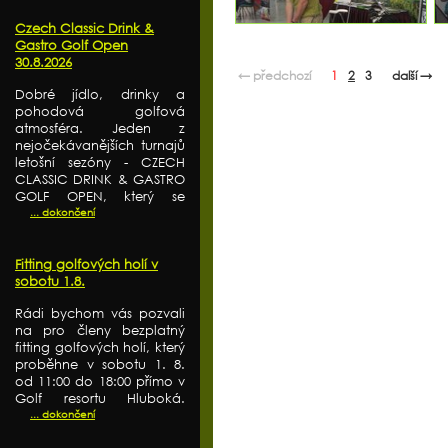
Czech Classic Drink &
Gastro Golf Open
30.8.2026
← předchozí
1
2
3
další →
Dobré jídlo, drinky a
pohodová golfová
atmosféra. Jeden z
nejočekávanějších turnajů
letošní sezóny - CZECH
CLASSIC DRINK & GASTRO
GOLF OPEN, který se
... dokončení
Fitting golfových holí v
sobotu 1.8.
Rádi bychom vás pozvali
na pro členy bezplatný
fitting golfových holí, který
proběhne v sobotu 1. 8.
od 11:00 do 18:00 přímo v
Golf resortu Hluboká.
... dokončení