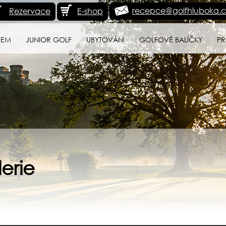
recepce@golfhluboka.c
Rezervace
E-shop
FEM
JUNIOR GOLF
UBYTOVÁNÍ
GOLFOVÉ BALÍČKY
PR
erie