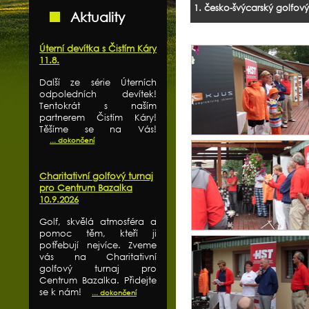
1. česko-švýcarský golfový
Aktuality
Úterní devítka s Čistím Káry
11.8.
Další ze série Úterních
odpoledních devítek!
Tentokrát s naším
partnerem Čistím Káry!
Těšíme se na Vás!
... dokončení
Charitativní golfový turnaj
pro Centrum Bazalka
10.9.2026
Golf, skvělá atmosféra a
pomoc těm, kteří ji
potřebují nejvíce. Zveme
vás na Charitativní
golfový turnaj pro
Centrum Bazalka. Přidejte
se k nám!
... dokončení