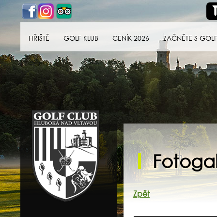
HŘIŠTĚ
GOLF KLUB
CENÍK 2026
ZAČNĚTE S GOL
Golf klub Hluboká
nad Vltavou
Fotogal
Zpět