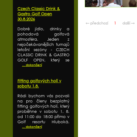
Czech Classic Drink &
Gastro Golf Open
30.8.2026
← předchozí
1
další →
Dobré jídlo, drinky a
pohodová golfová
atmosféra. Jeden z
nejočekávanějších turnajů
letošní sezóny - CZECH
CLASSIC DRINK & GASTRO
GOLF OPEN, který se
... dokončení
Fitting golfových holí v
sobotu 1.8.
Rádi bychom vás pozvali
na pro členy bezplatný
fitting golfových holí, který
proběhne v sobotu 1. 8.
od 11:00 do 18:00 přímo v
Golf resortu Hluboká.
... dokončení