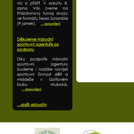
víc si přát? V sobotu 8.
srpna Vás zveme na
Prázdninový turnaj dvojic
ve formátu Texas Scramble
(9 jamek).
... dokončení
Děkujeme Národní
sportovní agentuře za
podporu
Díky podpoře Národní
sportovní agentury
budeme i nadále rozvíjet
sportovní činnost dětí a
mládeže v Golfovém
klubu Hluboká.
... dokončení
...další aktuality