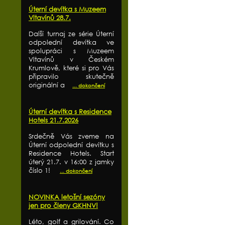
Úterní devítka s Muzeem
Vltavínů 28.7.
Další turnaj ze série Úterní
odpolední devítka ve
spolupráci s Muzeem
Vltavínů v Českém
Krumlově, které si pro Vás
připravilo skutečně
originální a
... dokončení
Úterní devítka s Residence
Hotels 21.7.2026
Srdečně Vás zveme na
Úterní odpolední devítku s
Residence Hotels. Start
úterý 21.7. v 16:00 z jamky
číslo 1!
... dokončení
NOVINKA letošní sezóny
jen pro členy GKHNV!
Léto, golf a grilování. Co