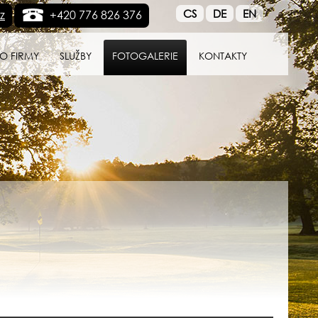
CS
DE
EN
z
+420 776 826 376
O FIRMY
SLUŽBY
FOTOGALERIE
KONTAKTY