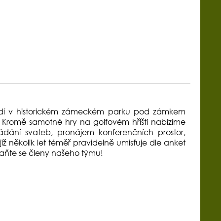
edí v historickém zámeckém parku pod zámkem
. Kromě samotné hry na golfovém hřišti nabízíme
řádání svateb, pronájem konferenčních prostor,
již několik let téměř pravidelně umisťuje dle anket
staňte se členy našeho týmu!