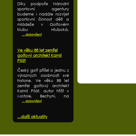
Díky podpoře Národní
sportovní agentury
budeme i nadále rozvíjet
sportovní činnost dětí a
mládeže v Golfovém
klubu Hluboká.
... dokončení
Ve věku 88 let zemřel
golfový architekt Kamil
Pilát
Český golf přišel o jednu z
výrazných osobností své
historie. Ve věku 88 let
zemřel golfový architekt
Kamil Pilát, autor hřišť v
Motole, Bechyni, na
... dokončení
...další aktuality