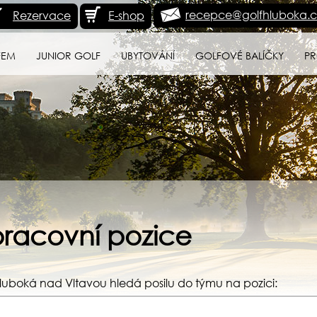
recepce@golfhluboka.c
Rezervace
E-shop
FEM
JUNIOR GOLF
UBYTOVÁNÍ
GOLFOVÉ BALÍČKY
PR
pracovní pozice
luboká nad Vltavou hledá posilu do týmu na pozici: