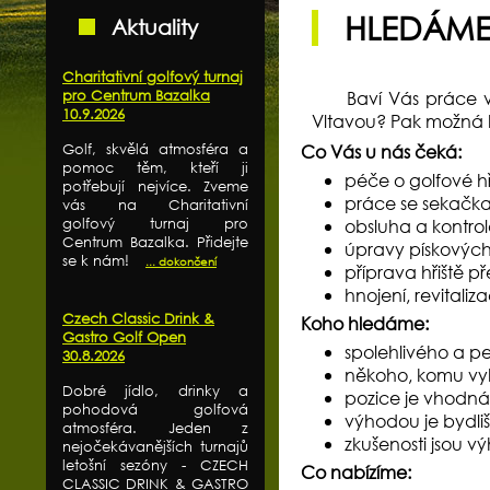
HLEDÁME 
Aktuality
Charitativní golfový turnaj
pro Centrum Bazalka
Baví Vás práce v
10.9.2026
Vltavou? Pak možná
Golf, skvělá atmosféra a
Co Vás u nás čeká:
pomoc těm, kteří ji
péče o golfové h
potřebují nejvíce. Zveme
práce se sekačka
vás na Charitativní
golfový turnaj pro
obsluha a kontro
Centrum Bazalka. Přidejte
úpravy pískových
se k nám!
... dokončení
příprava hřiště p
hnojení, revitali
Czech Classic Drink &
Koho hledáme:
Gastro Golf Open
spolehlivého a pe
30.8.2026
někoho, komu vyh
Dobré jídlo, drinky a
pozice je vhodná 
pohodová golfová
výhodou je bydli
atmosféra. Jeden z
zkušenosti jsou 
nejočekávanějších turnajů
letošní sezóny - CZECH
Co nabízíme:
CLASSIC DRINK & GASTRO