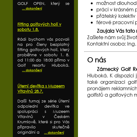
možnost dlouhod
GOLF OPEN, který se
... dokončení
práci v krásném 
přátelský kolektiv
férové pracovní
Fitting golfových holí v
sobotu 1.8.
Zaujala Vás tato
Zašlete nám svůj živo
Rádi bychom vás pozvali
Kontaktní osoba: Ing. 
na pro členy bezplatný
fitting golfových holí, který
proběhne v sobotu 1. 8.
O nás
od 11:00 do 18:00 přímo v
Golf resortu Hluboká.
Zámecký Golf Re
... dokončení
Hluboká. K dispozici 
také organizaci gol
Úterní devítka s Muzeem
pronájem reklamních
Vltavínů 28.7.
golfistů a golfových 
Další turnaj ze série Úterní
odpolední devítka ve
spolupráci s Muzeem
Vltavínů v Českém
Krumlově, které si pro Vás
připravilo skutečně
originální a
... dokončení