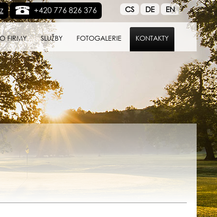
CS
DE
EN
z
+420 776 826 376
O FIRMY
SLUŽBY
FOTOGALERIE
KONTAKTY