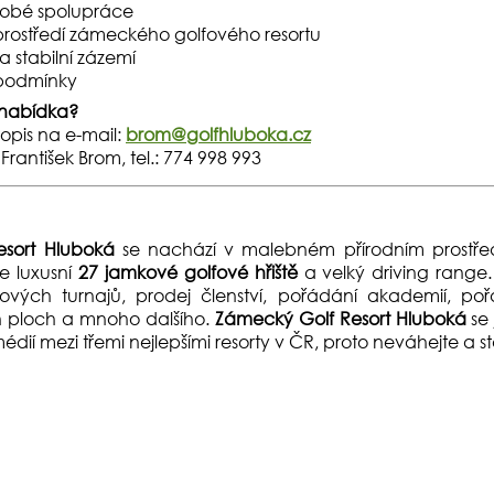
obé spolupráce
prostředí zámeckého golfového resortu
 a stabilní zázemí
 podmínky
 nabídka?
topis na e-mail:
brom@golfhluboka.cz
František Brom, tel.: 774 998 993
sort Hluboká
se nachází v malebném přírodním prostř
je luxusní
27 jamkové golfové hřiště
a velký driving range
fových turnajů, prodej členství, pořádání akademií, po
 ploch a mnoho dalšího.
Zámecký Golf Resort Hluboká
se 
médií mezi třemi nejlepšími resorty v ČR, proto neváhejte a 