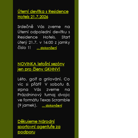
Úterní devítka s Residence
Hotels 21.7.2026
Srdečně Vás zveme na
Úterní odpolední devítku s
Residence Hotels. Start
úterý 21.7. v 16:00 z jamky
číslo 1!
... dokončení
NOVINKA letošní sezóny
jen pro členy GKHNV!
Léto, golf a grilování. Co
víc si přát? V sobotu 8.
srpna Vás zveme na
Prázdninový turnaj dvojic
ve formátu Texas Scramble
(9 jamek).
... dokončení
Děkujeme Národní
sportovní agentuře za
podporu