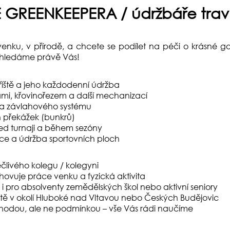
GREENKEEPERA / údržbáře trav
enku, v přírodě, a chcete se podílet na péči o krásné go
 hledáme právě Vás!
řiště a jeho každodenní údržba
mi, křovinořezem a další mechanizací
la závlahového systému
 překážek (bunkrů)
řed turnaji a během sezóny
zace a údržba sportovních ploch
člivého kolegu / kolegyni
ovuje práce venku a fyzická aktivita
i pro absolventy zemědělských škol nebo aktivní seniory
ště v okolí Hluboké nad Vltavou nebo Českých Budějovic
výhodou, ale ne podmínkou – vše Vás rádi naučíme