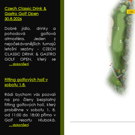
Czech Classic Drink &
Gastro Golf Open
30.8.2026
Dobré jídlo, drinky a
pohodová golfová
atmosféra. Jeden z
nejočekávanějších turnajů
letošní sezóny - CZECH
CLASSIC DRINK & GASTRO
GOLF OPEN, který se
... dokončení
Fitting golfových holí v
sobotu 1.8.
Rádi bychom vás pozvali
na pro členy bezplatný
fitting golfových holí, který
proběhne v sobotu 1. 8.
od 11:00 do 18:00 přímo v
Golf resortu Hluboká.
... dokončení