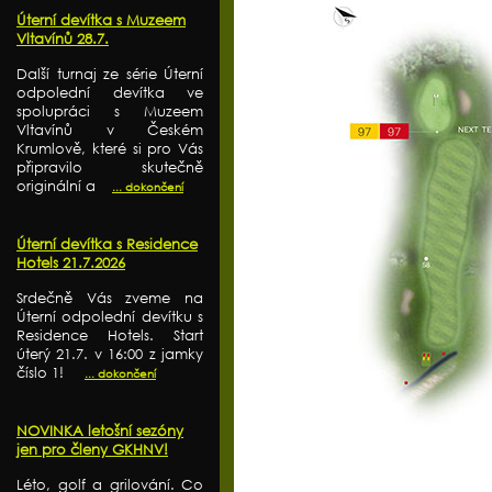
Úterní devítka s Muzeem
Vltavínů 28.7.
Další turnaj ze série Úterní
odpolední devítka ve
spolupráci s Muzeem
Vltavínů v Českém
Krumlově, které si pro Vás
připravilo skutečně
originální a
... dokončení
Úterní devítka s Residence
Hotels 21.7.2026
Srdečně Vás zveme na
Úterní odpolední devítku s
Residence Hotels. Start
úterý 21.7. v 16:00 z jamky
číslo 1!
... dokončení
NOVINKA letošní sezóny
jen pro členy GKHNV!
Léto, golf a grilování. Co