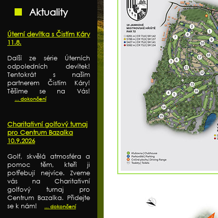
Aktuality
Úterní devítka s Čistím Káry
11.8.
Další ze série Úterních
odpoledních devítek!
Tentokrát s naším
partnerem Čistím Káry!
Těšíme se na Vás!
... dokončení
Charitativní golfový turnaj
pro Centrum Bazalka
10.9.2026
Golf, skvělá atmosféra a
pomoc těm, kteří ji
potřebují nejvíce. Zveme
vás na Charitativní
golfový turnaj pro
Centrum Bazalka. Přidejte
se k nám!
... dokončení