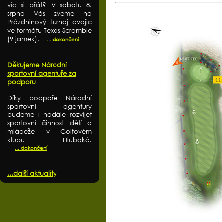
víc si přát? V sobotu 8.
srpna Vás zveme na
Prázdninový turnaj dvojic
ve formátu Texas Scramble
(9 jamek).
... dokončení
Děkujeme Národní
sportovní agentuře za
podporu
Díky podpoře Národní
sportovní agentury
budeme i nadále rozvíjet
sportovní činnost dětí a
mládeže v Golfovém
klubu Hluboká.
... dokončení
...další aktuality