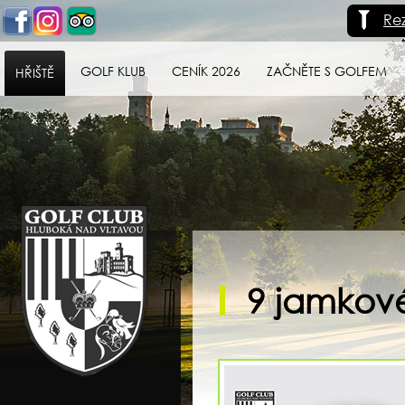
Re
GOLF KLUB
CENÍK 2026
ZAČNĚTE S GOLFEM
HŘIŠTĚ
Golf klub Hluboká
nad Vltavou
9 jamkové