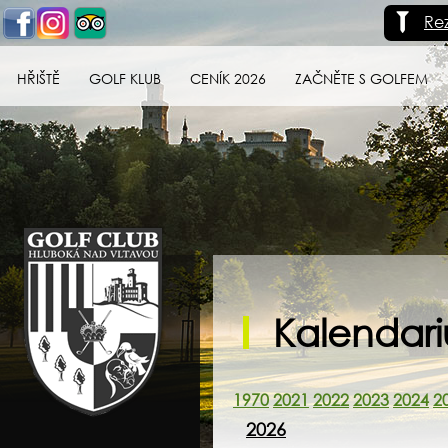
Re
HŘIŠTĚ
GOLF KLUB
CENÍK 2026
ZAČNĚTE S GOLFEM
Golf klub Hluboká
nad Vltavou
Kalendar
1970
2021
2022
2023
2024
2
2026