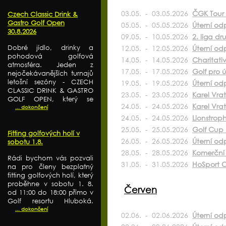
03.05. - 03.05.2026
ČGK Tour
Czech Classic Drink &
Gastro Golf Open
05.05. - 05.05.2026
Úterní od
30.8.2026
09.05. - 10.05.2026
2. liga d
Dobré jídlo, drinky a
12.05. - 12.05.2026
Úterní od
pohodová golfová
14.05. - 14.05.2026
Charitati
atmosféra. Jeden z
17.05. - 17.05.2026
Golf pro ú
nejočekávanějších turnajů
letošní sezóny - CZECH
19.05. - 19.05.2026
Úterní odp
CLASSIC DRINK & GASTRO
23.05. - 23.05.2026
Karel Vra
GOLF OPEN, který se
24.05. - 24.05.2026
Karel Vra
... dokončení
24.05. - 24.05.2026
Lionstrop
25.05. - 25.05.2026
Golf Cup 
Fitting golfových holí v
26.05. - 26.05.2026
Úterní od
sobotu 1.8.
28.05. - 28.05.2026
Komerční 
Rádi bychom vás pozvali
31.05. - 31.05.2026
HoSport O
na pro členy bezplatný
fitting golfových holí, který
proběhne v sobotu 1. 8.
Červen
od 11:00 do 18:00 přímo v
Golf resortu Hluboká.
... dokončení
02.06. - 02.06.2026
Úterní od