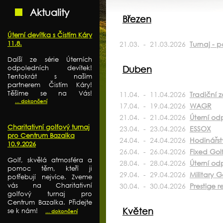
Aktuality
Březen
Úterní devítka s Čistím Káry
11.8.
21.03. - 21.03.2026
Turnaj - 
Další ze série Úterních
odpoledních devítek!
Duben
Tentokrát s naším
partnerem Čistím Káry!
Těšíme se na Vás!
11.04. - 11.04.2026
Tradiční 
... dokončení
17.04. - 19.04.2026
WAGR
21.04. - 21.04.2026
Úterní od
Charitativní golfový turnaj
23.04. - 23.04.2026
ESSOX
pro Centrum Bazalka
24.04. - 24.04.2026
Hodinářst
10.9.2026
26.04. - 26.04.2026
Fixed Gol
Golf, skvělá atmosféra a
28.04. - 28.04.2026
Úterní od
pomoc těm, kteří ji
29.04. - 29.04.2026
Military G
potřebují nejvíce. Zveme
vás na Charitativní
30.04. - 30.04.2026
Prestige r
golfový turnaj pro
Centrum Bazalka. Přidejte
Květen
se k nám!
... dokončení