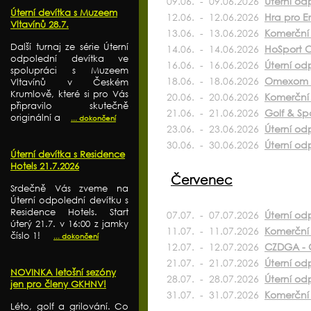
09.06. - 09.06.2026
Úterní od
Úterní devítka s Muzeem
12.06. - 12.06.2026
Hra pro E
Vltavínů 28.7.
13.06. - 13.06.2026
Komerční 
Další turnaj ze série Úterní
14.06. - 14.06.2026
HoSport O
odpolední devítka ve
16.06. - 16.06.2026
Úterní od
spolupráci s Muzeem
18.06. - 18.06.2026
Omexom 
Vltavínů v Českém
Krumlově, které si pro Vás
20.06. - 20.06.2026
Komerční 
připravilo skutečně
21.06. - 21.06.2026
Golf & S
originální a
... dokončení
23.06. - 23.06.2026
Úterní od
30.06. - 30.06.2026
Úterní odp
Úterní devítka s Residence
Hotels 21.7.2026
Červenec
Srdečně Vás zveme na
Úterní odpolední devítku s
Residence Hotels. Start
07.07. - 07.07.2026
Úterní od
úterý 21.7. v 16:00 z jamky
11.07. - 11.07.2026
Komerční 
číslo 1!
... dokončení
12.07. - 12.07.2026
CZDGA - G
21.07. - 21.07.2026
Úterní od
NOVINKA letošní sezóny
28.07. - 28.07.2026
Úterní od
jen pro členy GKHNV!
31.07. - 31.07.2026
Komerční 
Léto, golf a grilování. Co