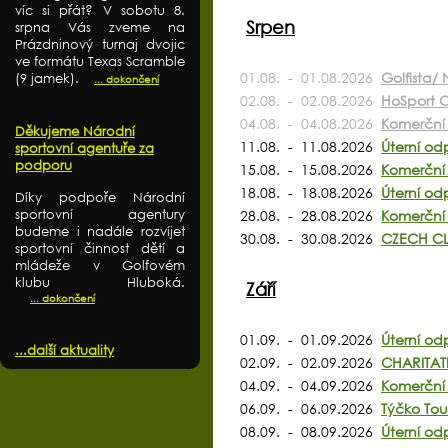
víc si přát? V sobotu 8.
Srpen
srpna Vás zveme na
Prázdninový turnaj dvojic
ve formátu Texas Scramble
01.08. - 01.08.2026
Golfista/ 
(9 jamek).
... dokončení
02.08. - 02.08.2026
HoSport O
04.08. - 04.08.2026
Komerční 
Děkujeme Národní
11.08. - 11.08.2026
Úterní od
sportovní agentuře za
podporu
15.08. - 15.08.2026
Komerční 
18.08. - 18.08.2026
Úterní od
Díky podpoře Národní
sportovní agentury
28.08. - 28.08.2026
Komerční 
budeme i nadále rozvíjet
30.08. - 30.08.2026
CZECH CL
sportovní činnost dětí a
mládeže v Golfovém
klubu Hluboká.
Září
... dokončení
01.09. - 01.09.2026
Úterní od
...další aktuality
02.09. - 02.09.2026
CHARITAT
04.09. - 04.09.2026
Komerční 
06.09. - 06.09.2026
Týčko Tou
08.09. - 08.09.2026
Úterní od