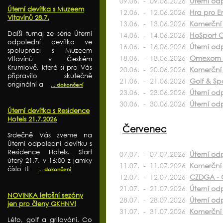
09.06. - 09.06.2026
Úterní od
Úterní devítka s Muzeem
12.06. - 12.06.2026
Hra pro E
Vltavínů 28.7.
13.06. - 13.06.2026
Komerční 
Další turnaj ze série Úterní
14.06. - 14.06.2026
HoSport O
odpolední devítka ve
16.06. - 16.06.2026
Úterní od
spolupráci s Muzeem
18.06. - 18.06.2026
Omexom 
Vltavínů v Českém
Krumlově, které si pro Vás
20.06. - 20.06.2026
Komerční 
připravilo skutečně
21.06. - 21.06.2026
Golf & S
originální a
... dokončení
23.06. - 23.06.2026
Úterní od
30.06. - 30.06.2026
Úterní odp
Úterní devítka s Residence
Hotels 21.7.2026
Červenec
Srdečně Vás zveme na
Úterní odpolední devítku s
Residence Hotels. Start
07.07. - 07.07.2026
Úterní od
úterý 21.7. v 16:00 z jamky
11.07. - 11.07.2026
Komerční 
číslo 1!
... dokončení
12.07. - 12.07.2026
CZDGA - G
21.07. - 21.07.2026
Úterní od
NOVINKA letošní sezóny
28.07. - 28.07.2026
Úterní od
jen pro členy GKHNV!
31.07. - 31.07.2026
Komerční 
Léto, golf a grilování. Co