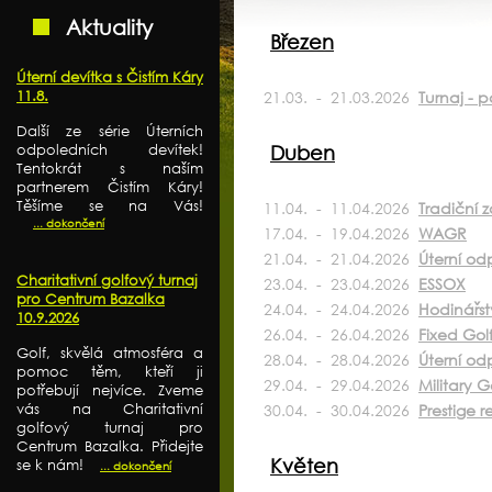
Aktuality
Březen
Úterní devítka s Čistím Káry
11.8.
21.03. - 21.03.2026
Turnaj - 
Další ze série Úterních
odpoledních devítek!
Duben
Tentokrát s naším
partnerem Čistím Káry!
Těšíme se na Vás!
11.04. - 11.04.2026
Tradiční 
... dokončení
17.04. - 19.04.2026
WAGR
21.04. - 21.04.2026
Úterní od
Charitativní golfový turnaj
23.04. - 23.04.2026
ESSOX
pro Centrum Bazalka
24.04. - 24.04.2026
Hodinářst
10.9.2026
26.04. - 26.04.2026
Fixed Gol
Golf, skvělá atmosféra a
28.04. - 28.04.2026
Úterní od
pomoc těm, kteří ji
29.04. - 29.04.2026
Military G
potřebují nejvíce. Zveme
vás na Charitativní
30.04. - 30.04.2026
Prestige r
golfový turnaj pro
Centrum Bazalka. Přidejte
Květen
se k nám!
... dokončení