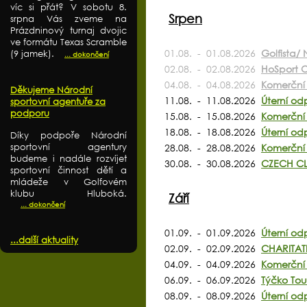
víc si přát? V sobotu 8.
Srpen
srpna Vás zveme na
Prázdninový turnaj dvojic
ve formátu Texas Scramble
01.08. - 01.08.2026
Golfista/ 
(9 jamek).
... dokončení
02.08. - 02.08.2026
HoSport O
04.08. - 04.08.2026
Komerční 
Děkujeme Národní
11.08. - 11.08.2026
Úterní od
sportovní agentuře za
podporu
15.08. - 15.08.2026
Komerční 
18.08. - 18.08.2026
Úterní od
Díky podpoře Národní
sportovní agentury
28.08. - 28.08.2026
Komerční 
budeme i nadále rozvíjet
30.08. - 30.08.2026
CZECH CL
sportovní činnost dětí a
mládeže v Golfovém
klubu Hluboká.
Září
... dokončení
01.09. - 01.09.2026
Úterní od
...další aktuality
02.09. - 02.09.2026
CHARITAT
04.09. - 04.09.2026
Komerční 
06.09. - 06.09.2026
Týčko Tou
08.09. - 08.09.2026
Úterní od