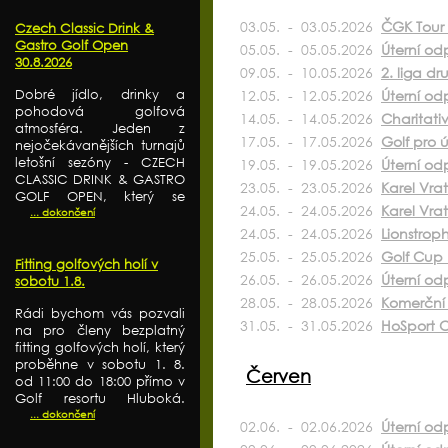
03.05. - 03.05.2026
ČGK Tour
Czech Classic Drink &
Gastro Golf Open
05.05. - 05.05.2026
Úterní od
30.8.2026
09.05. - 10.05.2026
2. liga d
Dobré jídlo, drinky a
12.05. - 12.05.2026
Úterní od
pohodová golfová
14.05. - 14.05.2026
Charitati
atmosféra. Jeden z
17.05. - 17.05.2026
Golf pro ú
nejočekávanějších turnajů
letošní sezóny - CZECH
19.05. - 19.05.2026
Úterní odp
CLASSIC DRINK & GASTRO
23.05. - 23.05.2026
Karel Vra
GOLF OPEN, který se
24.05. - 24.05.2026
Karel Vra
... dokončení
24.05. - 24.05.2026
Lionstrop
25.05. - 25.05.2026
Golf Cup 
Fitting golfových holí v
26.05. - 26.05.2026
Úterní od
sobotu 1.8.
28.05. - 28.05.2026
Komerční 
Rádi bychom vás pozvali
31.05. - 31.05.2026
HoSport O
na pro členy bezplatný
fitting golfových holí, který
proběhne v sobotu 1. 8.
Červen
od 11:00 do 18:00 přímo v
Golf resortu Hluboká.
... dokončení
02.06. - 02.06.2026
Úterní od