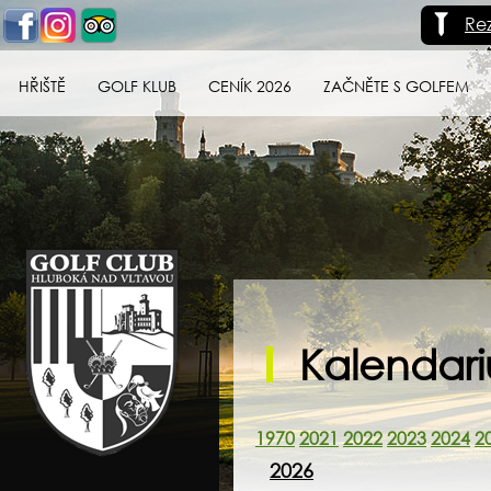
Re
HŘIŠTĚ
GOLF KLUB
CENÍK 2026
ZAČNĚTE S GOLFEM
Golf klub Hluboká
nad Vltavou
Kalendar
1970
2021
2022
2023
2024
2
2026