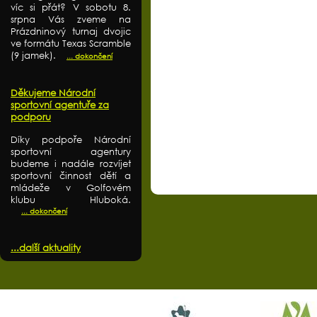
víc si přát? V sobotu 8.
srpna Vás zveme na
Prázdninový turnaj dvojic
ve formátu Texas Scramble
(9 jamek).
... dokončení
Děkujeme Národní
sportovní agentuře za
podporu
Díky podpoře Národní
sportovní agentury
budeme i nadále rozvíjet
sportovní činnost dětí a
mládeže v Golfovém
klubu Hluboká.
... dokončení
...další aktuality