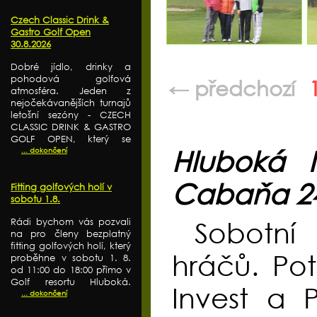
Czech Classic Drink &
Gastro Golf Open
30.8.2026
Dobré jídlo, drinky a
pohodová golfová
← předchozí
atmosféra. Jeden z
nejočekávanějších turnajů
letošní sezóny - CZECH
CLASSIC DRINK & GASTRO
GOLF OPEN, který se
... dokončení
Hluboká 
Cabaňa 24
Fitting golfových holí v
sobotu 1.8.
Rádi bychom vás pozvali
Sobotní
na pro členy bezplatný
fitting golfových holí, který
hráčů. Po
proběhne v sobotu 1. 8.
od 11:00 do 18:00 přímo v
Golf resortu Hluboká.
Invest a 
... dokončení