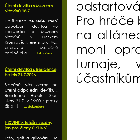
odstartová
Úterní devítka s Muzeem
Vltavínů 28.7.
Pro hráče 
Další turnaj ze série Úterní
odpolední devítka ve
na altánec
spolupráci s Muzeem
Vltavínů v Českém
Krumlově, které si pro Vás
mohl opra
připravilo skutečně
originální a
... dokončení
turnaje,
Úterní devítka s Residence
účastníků
Hotels 21.7.2026
Srdečně Vás zveme na
Úterní odpolední devítku s
Residence Hotels. Start
úterý 21.7. v 16:00 z jamky
číslo 1!
... dokončení
NOVINKA letošní sezóny
jen pro členy GKHNV!
Léto, golf a grilování. Co