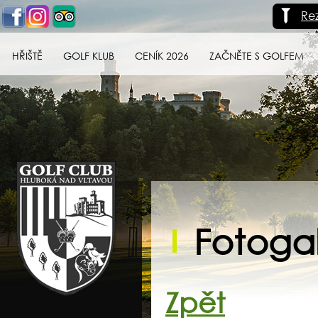
Re
HŘIŠTĚ
GOLF KLUB
CENÍK 2026
ZAČNĚTE S GOLFEM
Golf klub Hluboká
nad Vltavou
Fotogal
Zpět