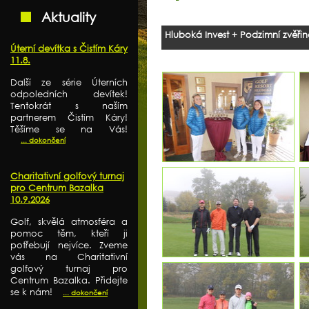
Aktuality
Hluboká Invest + Podzimní zvěř
Úterní devítka s Čistím Káry
11.8.
Další ze série Úterních
odpoledních devítek!
Tentokrát s naším
partnerem Čistím Káry!
Těšíme se na Vás!
... dokončení
Charitativní golfový turnaj
pro Centrum Bazalka
10.9.2026
Golf, skvělá atmosféra a
pomoc těm, kteří ji
potřebují nejvíce. Zveme
vás na Charitativní
golfový turnaj pro
Centrum Bazalka. Přidejte
se k nám!
... dokončení