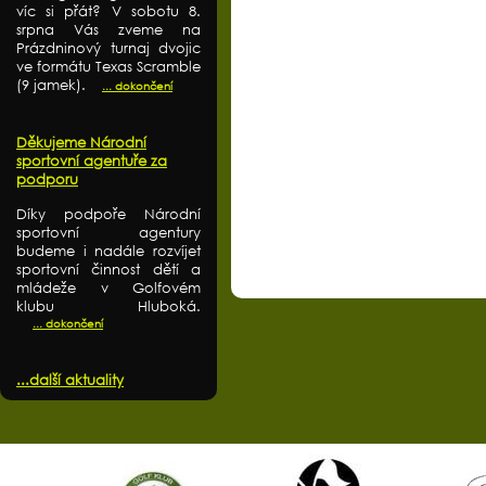
víc si přát? V sobotu 8.
srpna Vás zveme na
Prázdninový turnaj dvojic
ve formátu Texas Scramble
(9 jamek).
... dokončení
Děkujeme Národní
sportovní agentuře za
podporu
Díky podpoře Národní
sportovní agentury
budeme i nadále rozvíjet
sportovní činnost dětí a
mládeže v Golfovém
klubu Hluboká.
... dokončení
...další aktuality