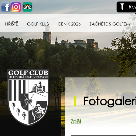
Re
HŘIŠTĚ
GOLF KLUB
CENÍK 2026
ZAČNĚTE S GOLFEM
Golf klub Hluboká
nad Vltavou
Fotogaler
Zpět