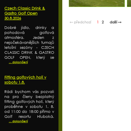
Czech Classic Drink &
Gastro Golf Open
30.8.2026
← předchozí
1
2
další →
Dobré jídlo, drinky a
pohodová golfová
atmosféra. Jeden z
nejočekávanějších turnajů
letošní sezóny - CZECH
CLASSIC DRINK & GASTRO
GOLF OPEN, který se
... dokončení
Fitting golfových holí v
sobotu 1.8.
Rádi bychom vás pozvali
na pro členy bezplatný
fitting golfových holí, který
proběhne v sobotu 1. 8.
od 11:00 do 18:00 přímo v
Golf resortu Hluboká.
... dokončení