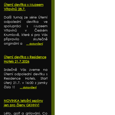
Úterní devítka s Muzeem
Vltavínů 28.7.
Další turnaj ze série Úterní
odpolední devítka ve
spolupráci s Muzeem
Vltavínů v Českém
Krumlově, které si pro Vás
připravilo skutečně
originální a
... dokončení
Úterní devítka s Residence
Hotels 21.7.2026
Srdečně Vás zveme na
Úterní odpolední devítku s
Residence Hotels. Start
úterý 21.7. v 16:00 z jamky
číslo 1!
... dokončení
NOVINKA letošní sezóny
jen pro členy GKHNV!
Léto, golf a grilování. Co