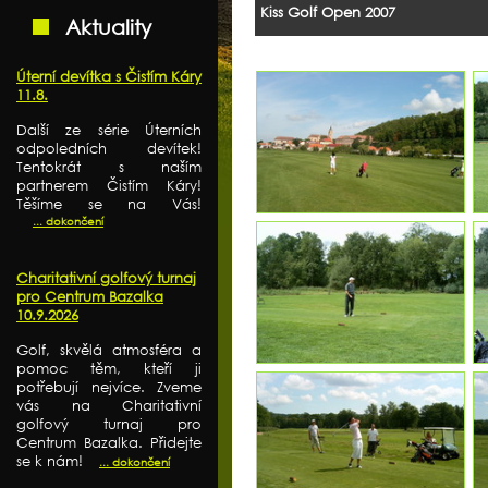
Kiss Golf Open 2007
Aktuality
Úterní devítka s Čistím Káry
11.8.
Další ze série Úterních
odpoledních devítek!
Tentokrát s naším
partnerem Čistím Káry!
Těšíme se na Vás!
... dokončení
Charitativní golfový turnaj
pro Centrum Bazalka
10.9.2026
Golf, skvělá atmosféra a
pomoc těm, kteří ji
potřebují nejvíce. Zveme
vás na Charitativní
golfový turnaj pro
Centrum Bazalka. Přidejte
se k nám!
... dokončení