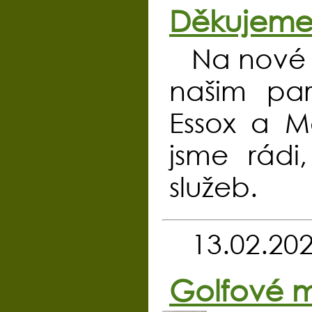
Děkujeme
Na nové 
našim par
Essox a M
jsme rádi
služeb.
13.02.20
Golfové m