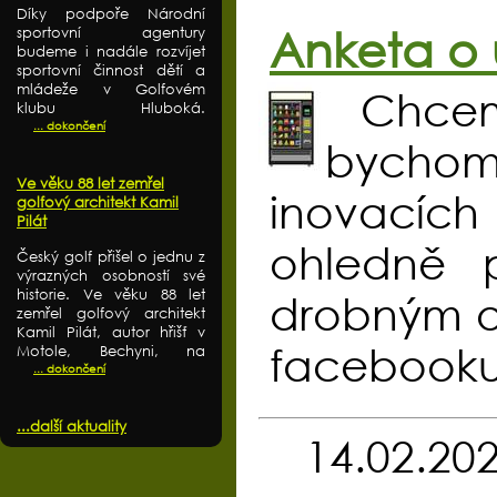
Díky podpoře Národní
Anketa o 
sportovní agentury
budeme i nadále rozvíjet
sportovní činnost dětí a
mládeže v Golfovém
Chcem
klubu Hluboká.
... dokončení
bychom
Ve věku 88 let zemřel
inovacích 
golfový architekt Kamil
Pilát
ohledně 
Český golf přišel o jednu z
výrazných osobností své
historie. Ve věku 88 let
drobným o
zemřel golfový architekt
Kamil Pilát, autor hřišť v
facebooku
Motole, Bechyni, na
... dokončení
...další aktuality
14.02.20