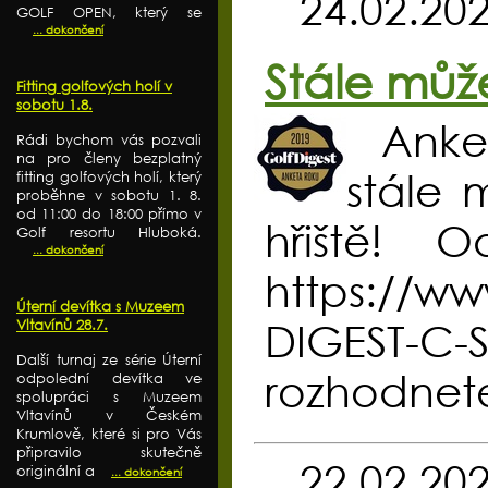
24.02.20
GOLF OPEN, který se
... dokončení
Stále můž
Fitting golfových holí v
sobotu 1.8.
Anke
Rádi bychom vás pozvali
na pro členy bezplatný
stále 
fitting golfových holí, který
proběhne v sobotu 1. 8.
od 11:00 do 18:00 přímo v
hřiště! 
Golf resortu Hluboká.
... dokončení
https://ww
Úterní devítka s Muzeem
DIGEST-C
Vltavínů 28.7.
Další turnaj ze série Úterní
rozhodnet
odpolední devítka ve
spolupráci s Muzeem
Vltavínů v Českém
Krumlově, které si pro Vás
připravilo skutečně
22.02.20
originální a
... dokončení