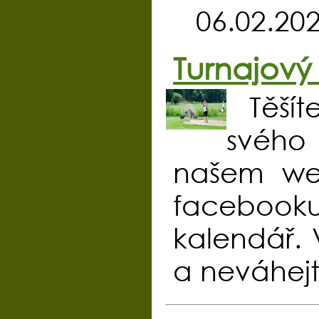
06.02.20
Turnajový
Těší
svého
našem we
facebook
kalendář. V
a neváhejt