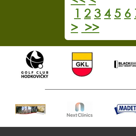
1
2
3
4
5
6
>
>>