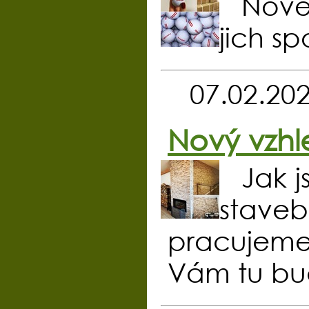
Nové
jich sp
07.02.20
Nový vzhl
Jak j
staveb
pracujeme
Vám tu bud