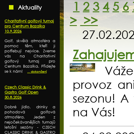
1
2
3
4
5
6
Aktuality
>
>>
Charitativní golfový turnaj
pro Centrum Bazalka
27.02.20
10.9.2026
Golf, skvělá atmosféra a
pomoc těm, kteří ji
Zahajujem
potřebují nejvíce. Zveme
vás na Charitativní
golfový turnaj pro
Vážen
Centrum Bazalka. Přidejte
se k nám!
... dokončení
provoz ani
Czech Classic Drink &
Gastro Golf Open
sezonu! A t
30.8.2026
Dobré jídlo, drinky a
na Vás!
pohodová golfová
atmosféra. Jeden z
nejočekávanějších turnajů
letošní sezóny - CZECH
CLASSIC DRINK & GASTRO