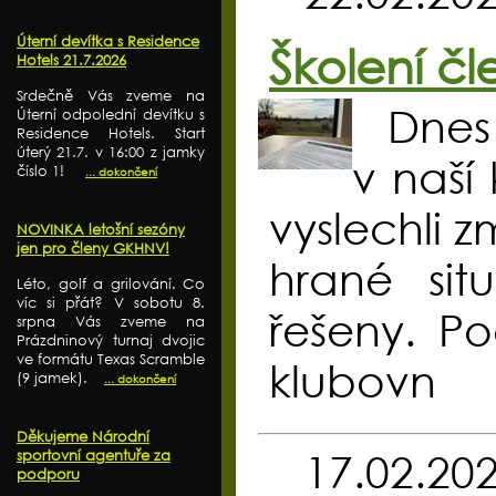
Úterní devítka s Residence
Školení čl
Hotels 21.7.2026
Srdečně Vás zveme na
Dnes
Úterní odpolední devítku s
Residence Hotels. Start
úterý 21.7. v 16:00 z jamky
v naší 
číslo 1!
... dokončení
vyslechli z
NOVINKA letošní sezóny
jen pro členy GKHNV!
hrané sit
Léto, golf a grilování. Co
víc si přát? V sobotu 8.
řešeny. P
srpna Vás zveme na
Prázdninový turnaj dvojic
ve formátu Texas Scramble
klubovn
(9 jamek).
... dokončení
Děkujeme Národní
17.02.20
sportovní agentuře za
podporu