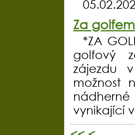
05.02.20
Za golfem 
*ZA GOL
golfový 
zájezdu v
možnost na
nádherné 
vynikající
<<
<