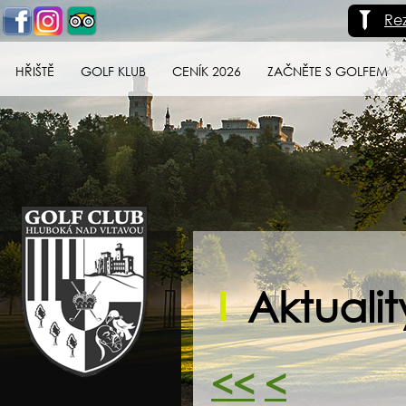
Re
HŘIŠTĚ
GOLF KLUB
CENÍK 2026
ZAČNĚTE S GOLFEM
Golf klub Hluboká
nad Vltavou
Aktualit
<<
<