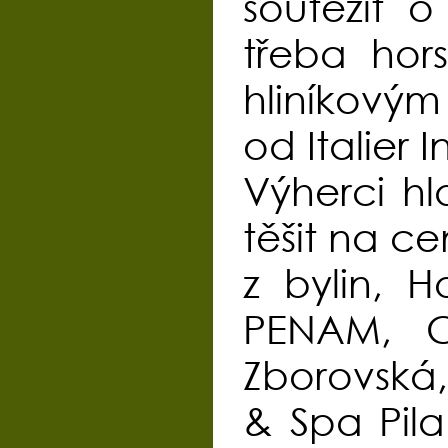
soutěžit 
třeba hor
hliníkový
od Italier I
Výherci hl
těšit na cen
z bylin, 
PENAM, Ci
Zborovská,
& Spa Pil