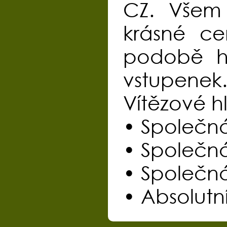
CZ. Všem
krásné ce
podobě h
vstupenek
Vítězové hl
• Společn
• Společná
• Společná
• Absolutn