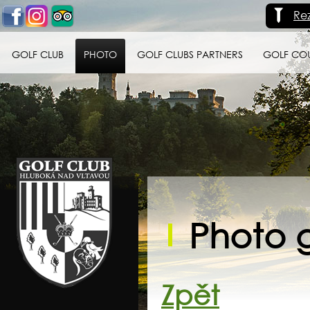
Re
GOLF CLUB
PHOTO
GOLF CLUBS PARTNERS
GOLF CO
Golf klub Hluboká
nad Vltavou
Photo g
Zpět