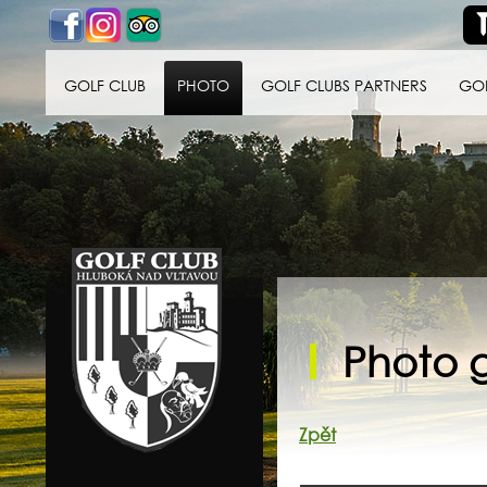
GOLF CLUB
PHOTO
GOLF CLUBS PARTNERS
GO
Golf klub Hluboká
nad Vltavou
Photo g
Zpět