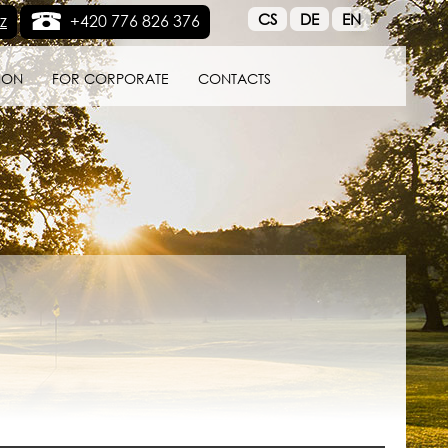
CS
DE
EN
z
+420 776 826 376
ION
FOR CORPORATE
CONTACTS