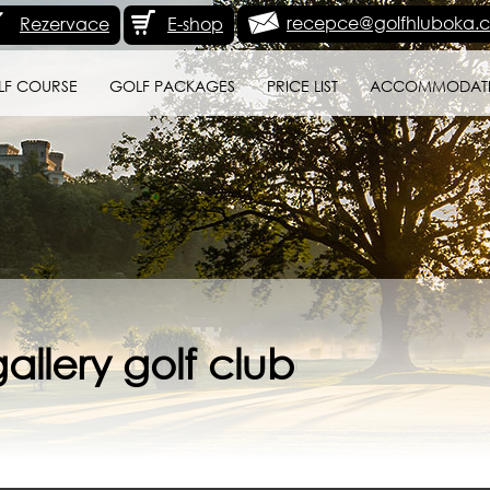
recepce@golfhluboka.c
Rezervace
E-shop
LF COURSE
GOLF PACKAGES
PRICE LIST
ACCOMMODAT
allery golf club