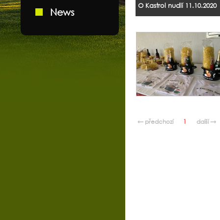
O Kastrol nudlí 11.10.2020
News
← předchozí
1
další →