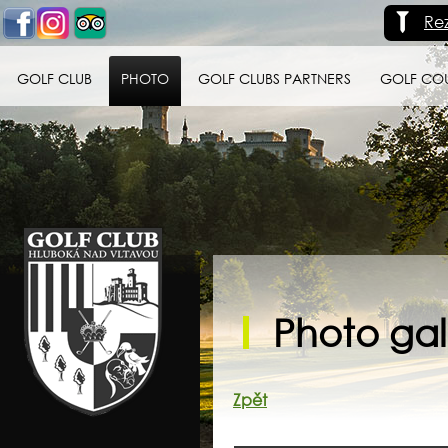
Re
GOLF CLUB
PHOTO
GOLF CLUBS PARTNERS
GOLF CO
Golf klub Hluboká
nad Vltavou
Photo gall
Zpět