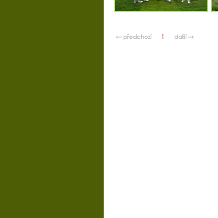
← předchozí
1
další →