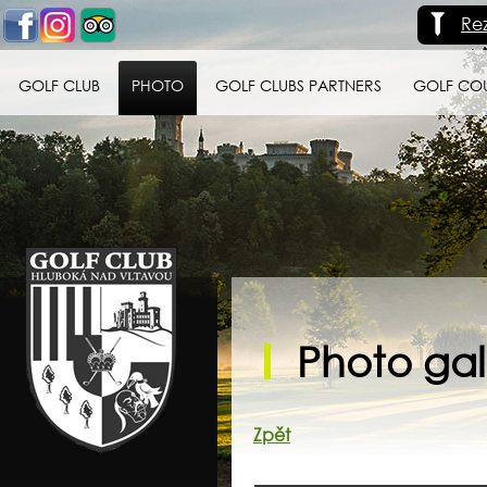
Re
GOLF CLUB
PHOTO
GOLF CLUBS PARTNERS
GOLF CO
Golf klub Hluboká
nad Vltavou
Photo gall
Zpět