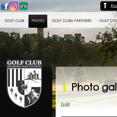
Re
GOLF CLUB
PHOTO
GOLF CLUBS PARTNERS
GOLF CO
Golf klub Hluboká
nad Vltavou
Photo gall
Zpět