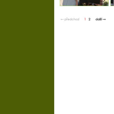
← předchozí
1
2
další →