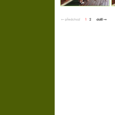
← předchozí
1
2
další →