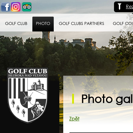
Re
GOLF CLUB
PHOTO
GOLF CLUBS PARTNERS
GOLF CO
Golf klub Hluboká
nad Vltavou
Photo gall
Zpět