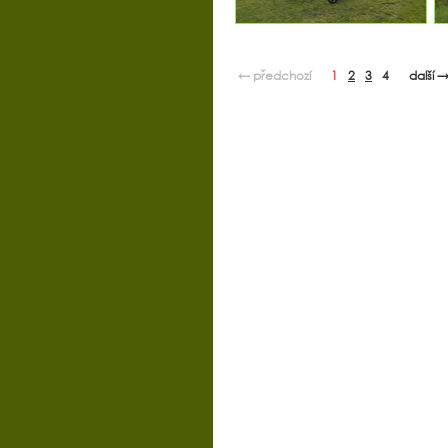
← předchozí
1
2
3
4
další 