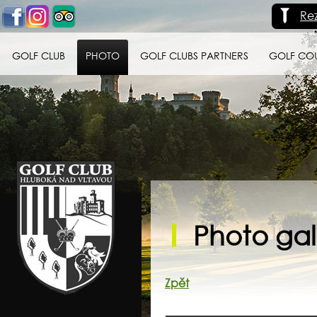
Re
GOLF CLUB
PHOTO
GOLF CLUBS PARTNERS
GOLF CO
Golf klub Hluboká
nad Vltavou
Photo gall
Zpět