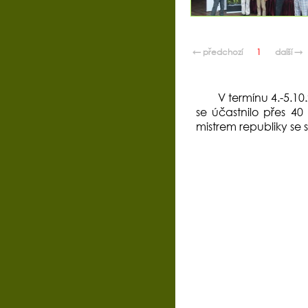
← předchozí
1
další →
V termínu 4.-5.1
se účastnilo přes 40
mistrem republiky se s