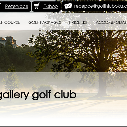
recepce@golfhluboka.c
Rezervace
E-shop
LF COURSE
GOLF PACKAGES
PRICE LIST
ACCOMMODAT
allery golf club