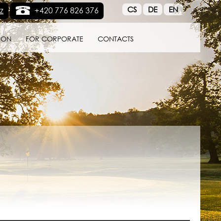
CS
DE
EN
z
+420 776 826 376
ION
FOR CORPORATE
CONTACTS