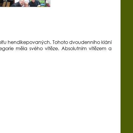
v golfu hendikepovaných. Tohoto dvoudenního klání
ategorie měla svého vítěze. Absolutním vítězem a