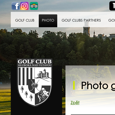
GOLF CLUB
PHOTO
GOLF CLUBS PARTNERS
GO
Golf klub Hluboká
nad Vltavou
Photo g
Zpět