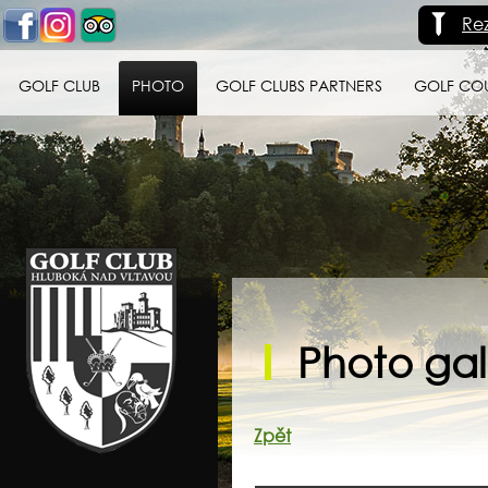
Re
GOLF CLUB
PHOTO
GOLF CLUBS PARTNERS
GOLF CO
Golf klub Hluboká
nad Vltavou
Photo gall
Zpět