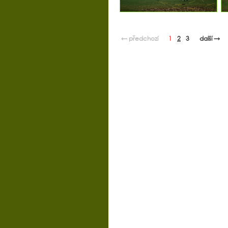
← předchozí
1
2
3
další →