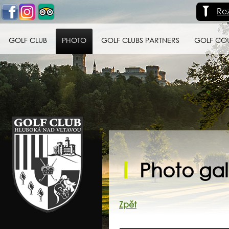
Re
GOLF CLUB
PHOTO
GOLF CLUBS PARTNERS
GOLF CO
Golf klub Hluboká
nad Vltavou
Photo gall
Zpět