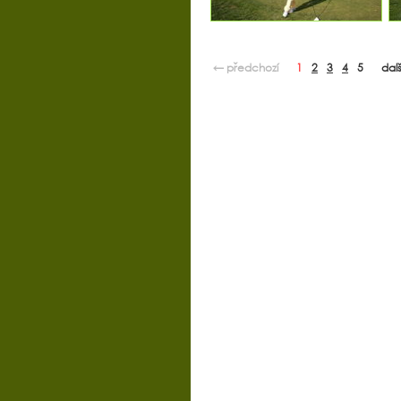
← předchozí
1
2
3
4
5
dal