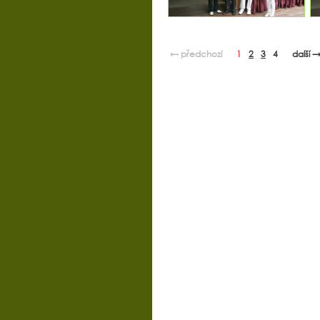
← předchozí
1
2
3
4
další 