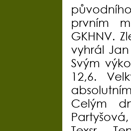
původního 
prvním mí
GKHNV. Zle
vyhrál Jan
Svým výkon
12,6. Ve
absolutním
Celým dn
Partyšová,
Texsr. T