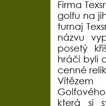
Firma Texs
golfu na j
turnaj Tex
názvu vyp
posetý kři
hráči byli
cenné reli
Vítězem 
Golfovéh
která si 