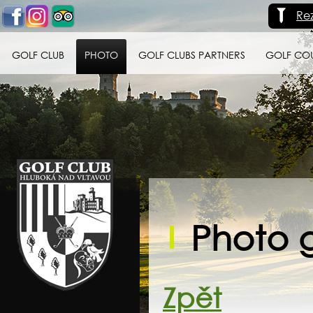
Re
GOLF CLUB
PHOTO
GOLF CLUBS PARTNERS
GOLF CO
Golf klub Hluboká
nad Vltavou
Photo g
Zpět