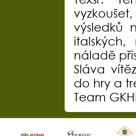
vyzkouše
výsledků 
italských
náladě při
Sláva vít
do hry a tr
Team GK