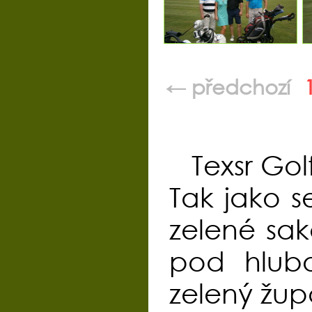
← předchozí
Texsr Go
Tak jako 
zelené sak
pod hlub
zelený žup