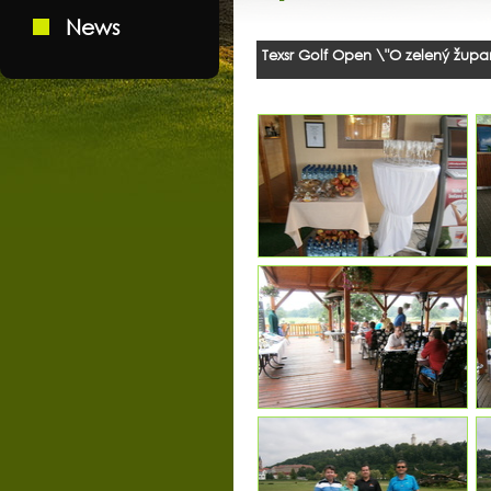
News
Texsr Golf Open \"O zelený župa