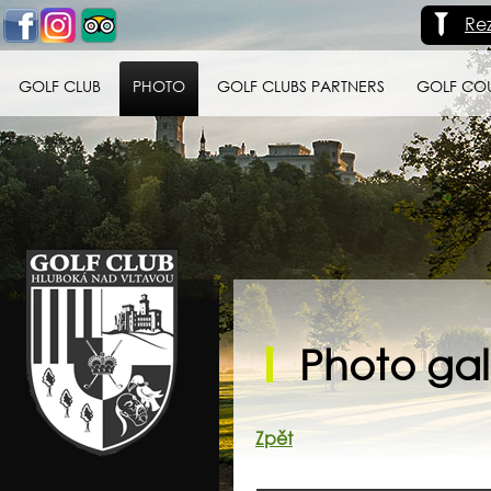
Re
GOLF CLUB
PHOTO
GOLF CLUBS PARTNERS
GOLF CO
Golf klub Hluboká
nad Vltavou
Photo gall
Zpět