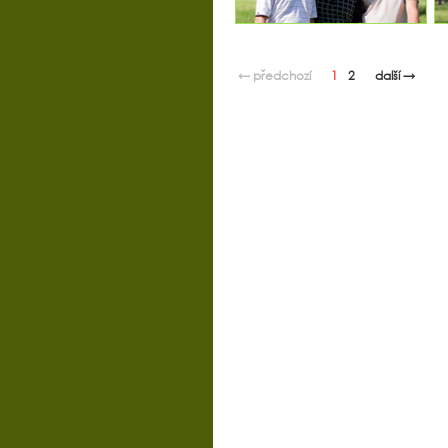
← předchozí
1
2
další →