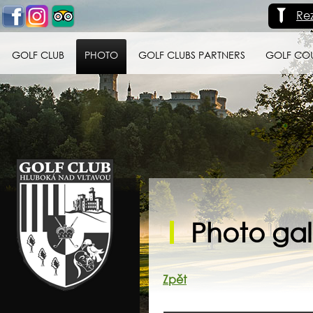
Re
GOLF CLUB
PHOTO
GOLF CLUBS PARTNERS
GOLF CO
Golf klub Hluboká
nad Vltavou
Photo gall
Zpět