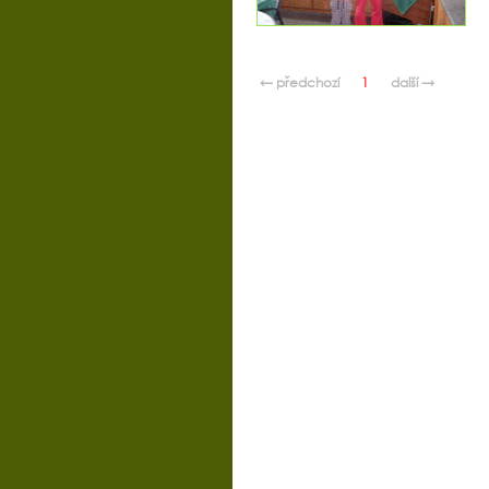
← předchozí
1
další →