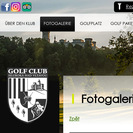
Re
ÜBER DEN KLUB
FOTOGALERIE
GOLFPLATZ
GOLF PAKE
Golf klub Hluboká
nad Vltavou
Fotogaleri
Zpět