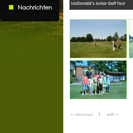
McDonald´s Junior Golf Tour
Nachrichten
← předchozí
1
další →