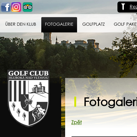
Re
ÜBER DEN KLUB
FOTOGALERIE
GOLFPLATZ
GOLF PAKE
Golf klub Hluboká
nad Vltavou
Fotogaleri
Zpět