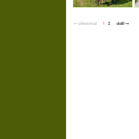
← předchozí
1
2
další →