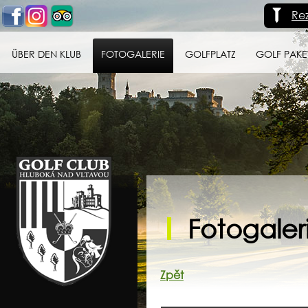
Re
ÜBER DEN KLUB
FOTOGALERIE
GOLFPLATZ
GOLF PAKE
Golf klub Hluboká
nad Vltavou
Fotogaleri
Zpět