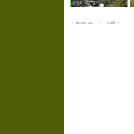
← předchozí
1
další →