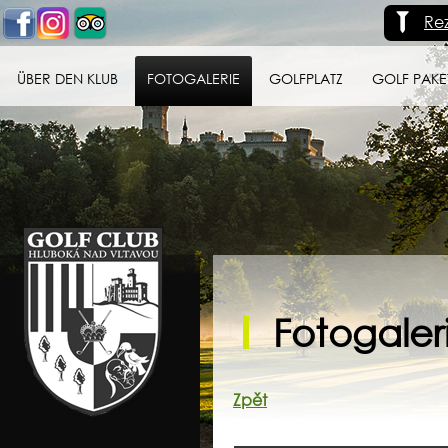
Re
ÜBER DEN KLUB
FOTOGALERIE
GOLFPLATZ
GOLF PAKE
Golf klub Hluboká
nad Vltavou
Fotogaleri
Zpět