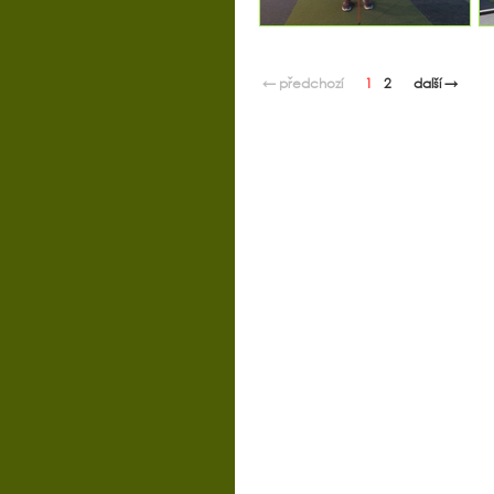
← předchozí
1
2
další →