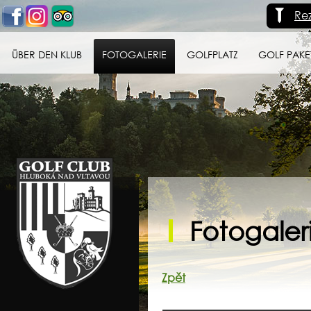
Re
ÜBER DEN KLUB
FOTOGALERIE
GOLFPLATZ
GOLF PAKE
Golf klub Hluboká
nad Vltavou
Fotogaleri
Zpět