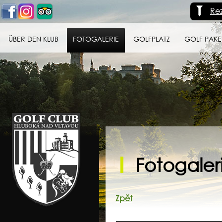
Re
ÜBER DEN KLUB
FOTOGALERIE
GOLFPLATZ
GOLF PAKE
Golf klub Hluboká
nad Vltavou
Fotogaleri
Zpět