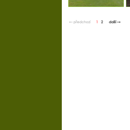
← předchozí
1
2
další →