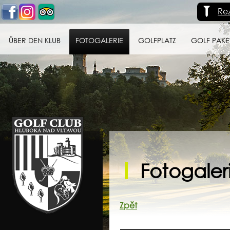
Re
ÜBER DEN KLUB
FOTOGALERIE
GOLFPLATZ
GOLF PAKE
Golf klub Hluboká
nad Vltavou
Fotogaleri
Zpět