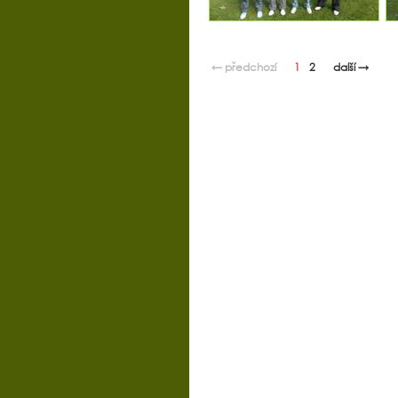
← předchozí
1
2
další →