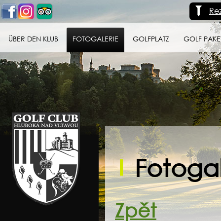
Re
ÜBER DEN KLUB
FOTOGALERIE
GOLFPLATZ
GOLF PAKE
Golf klub Hluboká
nad Vltavou
Fotogal
Zpět