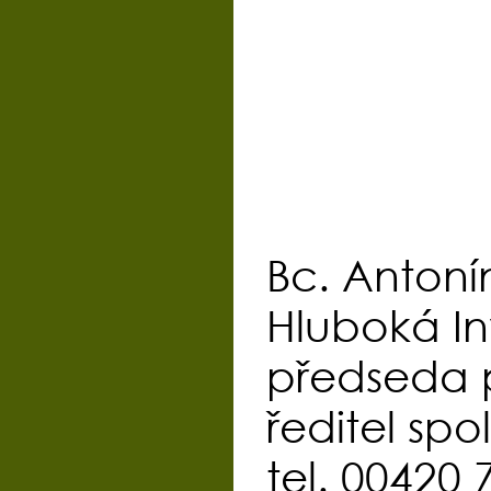
Bc. Antoní
Hluboká Inv
předseda 
ředitel spo
tel. 00420 