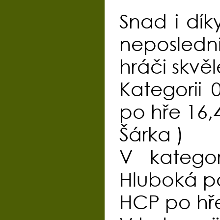
Snad i dí
neposledn
hráči skvě
Kategorii
po hře 16,
Šárka )
V kategor
Hluboká pa
HCP po hře