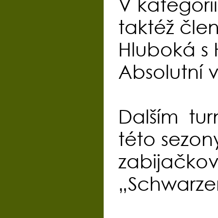
V kategorii
taktéž čl
Hluboká s 
Absolutní 
Dalším tu
této sezon
zabijač
„Schwarze