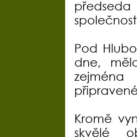
předseda
společnost
Pod Hlubo
dne, mělo
zejména
připraveném
Kromě vyni
skvělé o