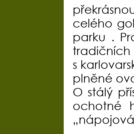
překrásnou
celého go
parku . P
tradičníc
s karlovars
plněné ovo
O stálý př
ochotné h
„nápojová