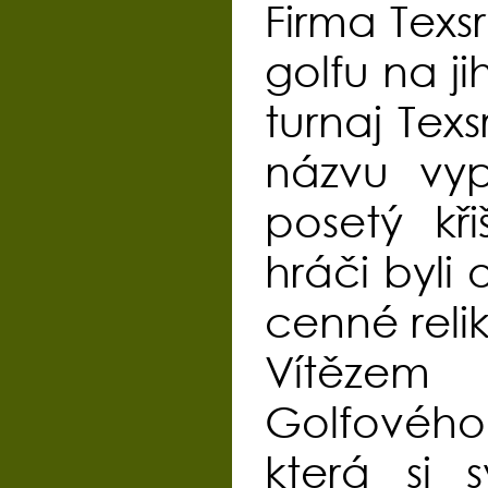
Firma Texs
golfu na j
turnaj Tex
názvu vyp
posetý kři
hráči byli
cenné reli
Vítězem 
Golfovéh
která si 