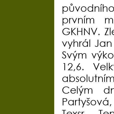
původního 
prvním mí
GKHNV. Zle
vyhrál Jan
Svým výkon
12,6. Ve
absolutním
Celým dn
Partyšová,
Texsr. T