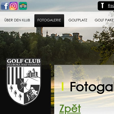
Re
ÜBER DEN KLUB
FOTOGALERIE
GOLFPLATZ
GOLF PAKE
Golf klub Hluboká
nad Vltavou
Fotogal
Zpět