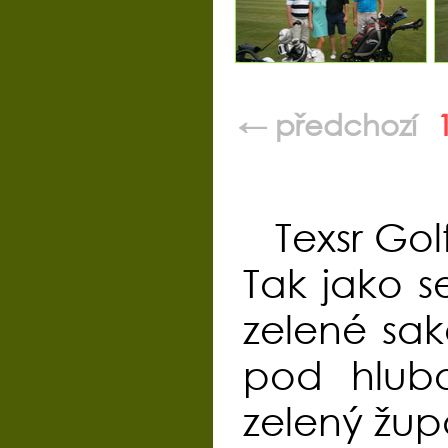
← předchozí
Texsr Go
Tak jako 
zelené sak
pod hlub
zelený žup