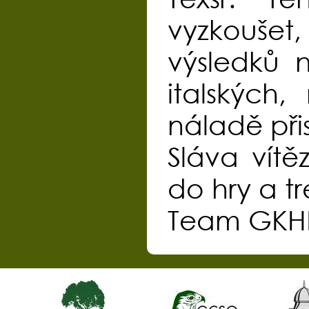
vyzkouše
výsledků 
italských
náladě při
Sláva vít
do hry a tr
Team GK